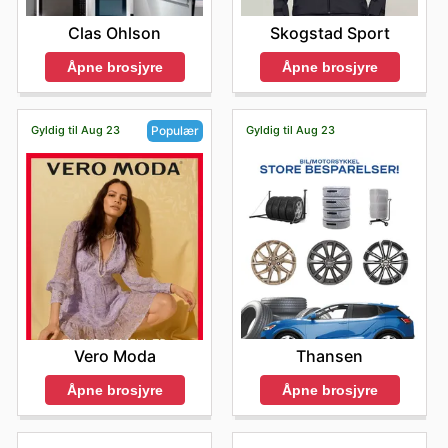
Clas Ohlson
Skogstad Sport
Åpne brosjyre
Åpne brosjyre
Gyldig til Aug 23
Gyldig til Aug 23
Populær
Thansen
Vero Moda
Åpne brosjyre
Åpne brosjyre