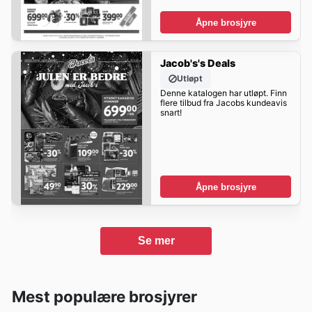
Åpne brosjyre
Jacob's's Deals
Utløpt
Denne katalogen har utløpt. Finn
flere tilbud fra Jacobs kundeavis
snart!
Åpne brosjyre
Se mer
Mest populære brosjyrer