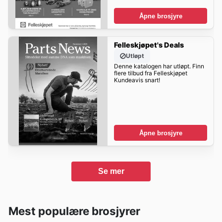
Åpne brosjyre
Felleskjøpet's Deals
Utløpt
Denne katalogen har utløpt. Finn
flere tilbud fra Felleskjøpet
Kundeavis snart!
Åpne brosjyre
Se mer
Mest populære brosjyrer