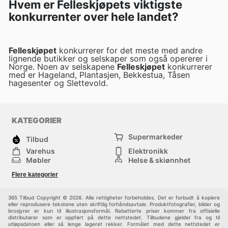
Hvem er Felleskjøpets viktigste
konkurrenter over hele landet?
Felleskjøpet
konkurrerer for det meste med andre
lignende butikker og selskaper som også opererer i
Norge. Noen av selskapene
Felleskjøpet
konkurrerer
med er Hageland, Plantasjen, Bekkestua, Tåsen
hagesenter og Slettevold.
KATEGORIER
Supermarkeder
Tilbud
Varehus
Elektronikk
Møbler
Helse & skjønnhet
Jernvareforretninger
Mote
Flere kategorier
Sport
Barn
Andre
365 Tilbud Copyright © 2026. Alle rettigheter forbeholdes. Det er forbudt å kopiere
eller reprodusere tekstene uten skriftlig forhåndsavtale. Produktfotografier, bilder og
brosjyrer er kun til illustrasjonsformål. Rabatterte priser kommer fra offisielle
distributører som er oppført på dette nettstedet. Tilbudene gjelder fra og til
utløpsdatoen eller så lenge lageret rekker. Formålet med dette nettstedet er