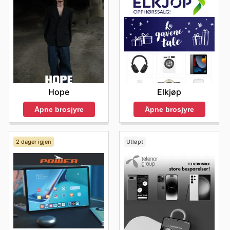
Hope
Elkjøp
Åpne brosjyre
Åpne brosjyre
2 dager igjen
Utløpt