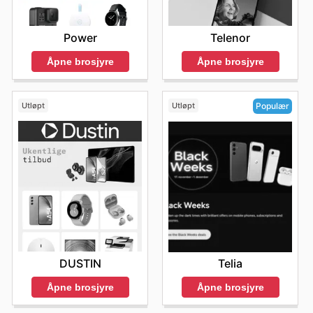
Power
Telenor
Åpne brosjyre
Åpne brosjyre
Utløpt
Utløpt
Populær
DUSTIN
Telia
Åpne brosjyre
Åpne brosjyre