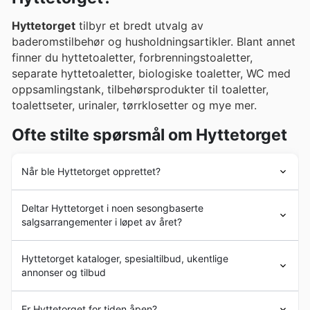
Hyttetorget
tilbyr et bredt utvalg av
baderomstilbehør og husholdningsartikler. Blant annet
finner du hyttetoaletter, forbrenningstoaletter,
separate hyttetoaletter, biologiske toaletter, WC med
oppsamlingstank, tilbehørsprodukter til toaletter,
toalettseter, urinaler, tørrklosetter og mye mer.
Ofte stilte spørsmål om Hyttetorget
Når ble Hyttetorget opprettet?
Selskapet ble etablert i Norge i 1993. I løpet av de
Deltar Hyttetorget i noen sesongbaserte
påfølgende årene har det fortsatt å operere i regionen
salgsarrangementer i løpet av året?
med stor suksess. I
Hyttetorget
s butikker finner du
store utstillinger og dyktige fagfolk som hjelper deg hele
Ja, Hyttetorget deltar definitivt i årets
veien.
Hyttetorget kataloger, spesialtilbud, ukentlige
salgsarrangementer og tilbyr jevnlig ukesannonser og
annonser og tilbud
brosjyrer med gode tilbud. For å finne de aller beste
rabattene, spesielt under sesongens salg som
Hyttetorget
er en norsk butikk og et selskap som
Vårkampanjen, Sommertid-tilbud, Høstsalget, Vinter-
Er Hyttetorget for tiden åpen?