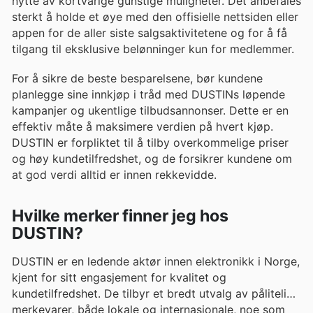
nytte av kortvarige gunstige muligheter. Det anbefales
sterkt å holde et øye med den offisielle nettsiden eller
appen for de aller siste salgsaktivitetene og for å få
tilgang til eksklusive belønninger kun for medlemmer.
For å sikre de beste besparelsene, bør kundene
planlegge sine innkjøp i tråd med DUSTINs løpende
kampanjer og ukentlige tilbudsannonser. Dette er en
effektiv måte å maksimere verdien på hvert kjøp.
DUSTIN er forpliktet til å tilby overkommelige priser
og høy kundetilfredshet, og de forsikrer kundene om
at god verdi alltid er innen rekkevidde.
Hvilke merker finner jeg hos
DUSTIN?
DUSTIN er en ledende aktør innen elektronikk i Norge,
kjent for sitt engasjement for kvalitet og
kundetilfredshet. De tilbyr et bredt utvalg av pålitelige
merkevarer, både lokale og internasjonale, noe som