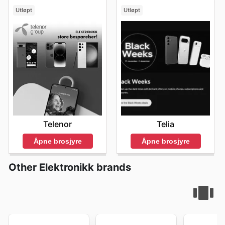
Utløpt
Utløpt
Telenor
Telia
Åpne brosjyre
Åpne brosjyre
Other Elektronikk brands