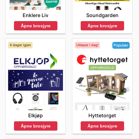
Enklere Liv
Soundgarden
Åpne brosjyre
Åpne brosjyre
4 dager igjen
Utløper i dag!
Populær
Elkjøp
Hyttetorget
Åpne brosjyre
Åpne brosjyre