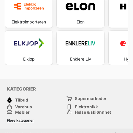
Elektroimportøren
Elon
H
Elkjøp
Enklere Liv
Hytt
KATEGORIER
Supermarkeder
Tilbud
Varehus
Elektronikk
Møbler
Helse & skjønnhet
Jernvareforretninger
Mote
Flere kategorier
Sport
Barn
Andre