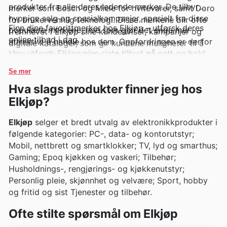
produkter fra alle deres ledende merker. De tilbyr
merker som Bosch og Miele for hvitevarer, samt Doro
hyppige salg og spesialkampanjer, spesielt fra disse
for brukervennlig teknologi. Disse merkene blir ofte
Finn dine favorittmerker hos Elkjøp – utforsk deres
populære merkene, noe som gjør det enda mer
fremhevet i Elkjøp sine kundeaviser, kampanjer og
online tilbud i dag.
attraktivt å handle hos dem. Oppfordringen er derfor
digitale kataloger, som gir kundene muligheter til å
klar: utforsk Elkjøp sine siste tilbud på nett og hold
sikre seg disse kvalitetsproduktene til gode priser.
deg oppdatert på nye produkter og tidsbegrensede
Se mer
rabatter.
Hva slags produkter finner jeg hos
Elkjøp?
Elkjøp
selger et bredt utvalg av elektronikkprodukter i
følgende kategorier: PC-, data- og kontorutstyr;
Mobil, nettbrett og smartklokker; TV, lyd og smarthus;
Gaming; Epoq kjøkken og vaskeri; Tilbehør;
Husholdnings-, rengjørings- og kjøkkenutstyr;
Personlig pleie, skjønnhet og velvære; Sport, hobby
og fritid og sist Tjenester og tilbehør.
Ofte stilte spørsmål om Elkjøp