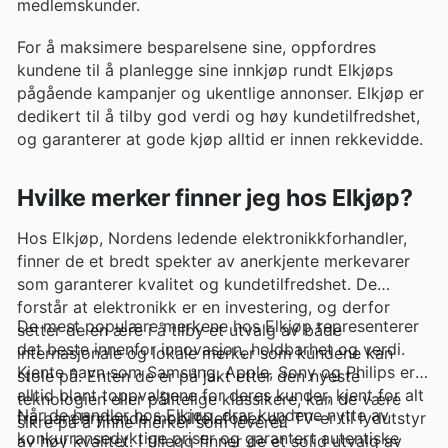
medlemskunder.
For å maksimere besparelsene sine, oppfordres
kundene til å planlegge sine innkjøp rundt Elkjøps
pågående kampanjer og ukentlige annonser. Elkjøp er
dedikert til å tilby god verdi og høy kundetilfredshet,
og garanterer at gode kjøp alltid er innen rekkevidde.
Hvilke merker finner jeg hos Elkjøp?
Hos Elkjøp, Nordens ledende elektronikkforhandler,
finner de et bredt spekter av anerkjente merkevarer
som garanterer kvalitet og kundetilfredshet. De
forstår at elektronikk er en investering, og derfor
De mest populære merkene hos Elkjøp representerer
setter de en ære i å tilby et utvalg av både
det beste innenfor innovasjon, holdbarhet og verdi.
internasjonale og lokale merker som kundene kan
Kjente navn som Samsung, Apple, Sony og Philips er
stole på. Enten de er på jakt etter den nyeste
alltid blant toppvalgene for deres kunder, kjent for alt
teknologien eller pålitelige klassikere, kan de være
Når de handler hos Elkjøp, drar kundene nytte av
fra banebrytende mobiltelefoner og TV-er til lydutstyr
sikre på å finne merker som leverer.
konkurransedyktige priser og garantert autentiske
av høy kvalitet. I tillegg finner de et solid utvalg av