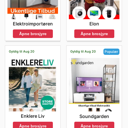
Elektroimportøren
Elon
Åpne brosjyre
Åpne brosjyre
Gyldig til Aug 20
Gyldig til Aug 20
Populær
Enklere Liv
Soundgarden
Åpne brosjyre
Åpne brosjyre