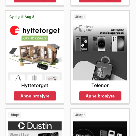
Gyldig til Aug 8
Utløpt
Hyttetorget
Telenor
Åpne brosjyre
Åpne brosjyre
Utløpt
Utløpt