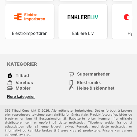
Elektroimportøren
Enklere Liv
Hytt
KATEGORIER
Supermarkeder
Tilbud
Varehus
Elektronikk
Møbler
Helse & skjønnhet
Jernvareforretninger
Mote
Flere kategorier
Sport
Barn
Andre
365 Tilbud Copyright © 2026. Alle rettigheter forbeholdes. Det er forbudt å kopiere
eller reprodusere tekstene uten skriftlig forhåndsavtale. Produktfotografier, bilder og
brosjyrer er kun til illustrasjonsformål. Rabatterte priser kommer fra offisielle
distributører som er oppført på dette nettstedet. Tilbudene gjelder fra og til
utløpsdatoen eller så lenge lageret rekker. Formålet med dette nettstedet er
informativt og kan ikke brukes til å gjøre krav på produktene. Prisene kan variere
avhengig av sted.