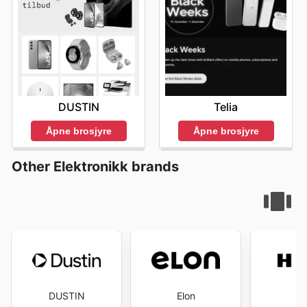
DUSTIN
Telia
Åpne brosjyre
Åpne brosjyre
Other Elektronikk brands
DUSTIN
Elon
H