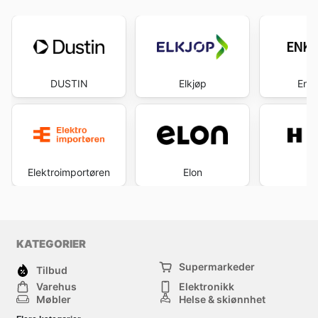
DUSTIN
Elkjøp
Enkl
Elektroimportøren
Elon
H
KATEGORIER
Supermarkeder
Tilbud
Varehus
Elektronikk
Møbler
Helse & skjønnhet
Jernvareforretninger
Mote