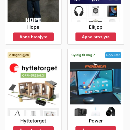
Hope
Elkjøp
Åpne brosjyre
Åpne brosjyre
2 dager igjen
Gyldig til Aug 7
Populær
Hyttetorget
Power