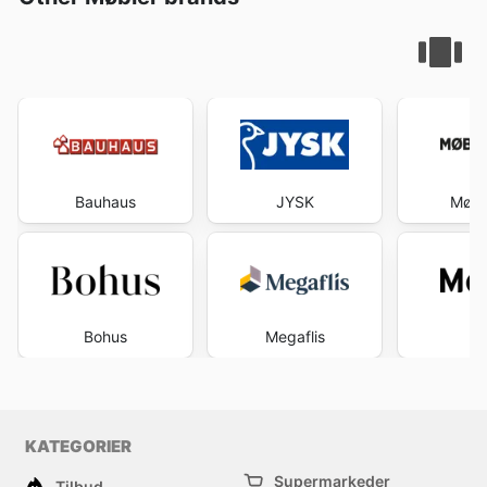
Bauhaus
JYSK
Møbe
Bohus
Megaflis
Mo
KATEGORIER
Supermarkeder
Tilbud