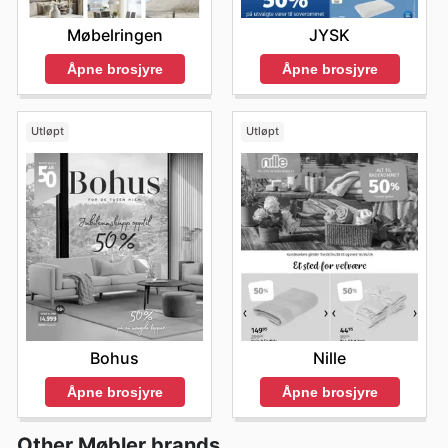
Møbelringen
JYSK
Åpne brosjyre
Åpne brosjyre
Utløpt
Utløpt
Bohus
Nille
Åpne brosjyre
Åpne brosjyre
Other Møbler brands