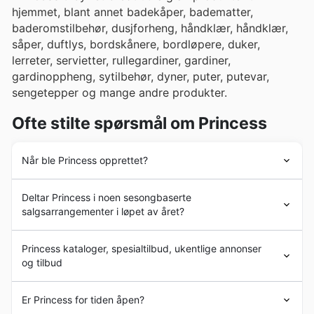
hjemmet, blant annet badekåper, badematter,
baderomstilbehør, dusjforheng, håndklær, håndklær,
såper, duftlys, bordskånere, bordløpere, duker,
lerreter, servietter, rullegardiner, gardiner,
gardinoppheng, sytilbehør, dyner, puter, putevar,
sengetepper og mange andre produkter.
Ofte stilte spørsmål om Princess
Når ble Princess opprettet?
Princess
ble grunnlagt i 1957 og har vokst til å bli en av
Deltar Princess i noen sesongbaserte
de største forhandlerne av boligtekstiler og interiør i
salgsarrangementer i løpet av året?
Norge. Selskapet driver et nettverk av mer enn 150
butikker over hele landet.
Ja, Princess deltar aktivt i en rekke sesongbaserte
Du finner
Princess
-butikker i Agder, Innlandet, More og
Princess kataloger, spesialtilbud, ukentlige annonser
salgshendelser gjennom hele året for å gi deg de beste
Romsdal, Nordland, Oslo, Rogaland, Trons og Finnmark,
og tilbud
tilbudene. Som en ledende forhandler av interiør og
Trøndelag, Vestfold og Telemark, Vestland og The Cove.
hjemmeartikler i Norge, følger Princess viktige
Princess
er en forhandler av
boligtilbehør
i Norge.
salgsperioder som Vårsalg, Sommersalg, Tilbake til
Er Princess for tiden åpen?
Selskapet har hovedkontor i Ski i Akershus og driver
skolen-tilbud, høsttilbud og Vinterkalas. I tillegg kan du