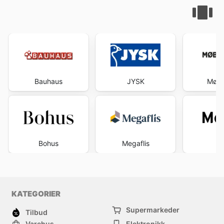
Bauhaus
JYSK
Møbe
Bohus
Megaflis
Mo
KATEGORIER
Supermarkeder
Tilbud
Varehus
Elektronikk