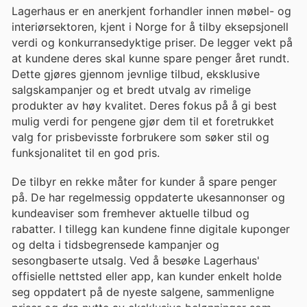
Lagerhaus er en anerkjent forhandler innen møbel- og
interiørsektoren, kjent i Norge for å tilby eksepsjonell
verdi og konkurransedyktige priser. De legger vekt på
at kundene deres skal kunne spare penger året rundt.
Dette gjøres gjennom jevnlige tilbud, eksklusive
salgskampanjer og et bredt utvalg av rimelige
produkter av høy kvalitet. Deres fokus på å gi best
mulig verdi for pengene gjør dem til et foretrukket
valg for prisbevisste forbrukere som søker stil og
funksjonalitet til en god pris.
De tilbyr en rekke måter for kunder å spare penger
på. De har regelmessig oppdaterte ukesannonser og
kundeaviser som fremhever aktuelle tilbud og
rabatter. I tillegg kan kundene finne digitale kuponger
og delta i tidsbegrensede kampanjer og
sesongbaserte utsalg. Ved å besøke Lagerhaus'
offisielle nettsted eller app, kan kunder enkelt holde
seg oppdatert på de nyeste salgene, sammenligne