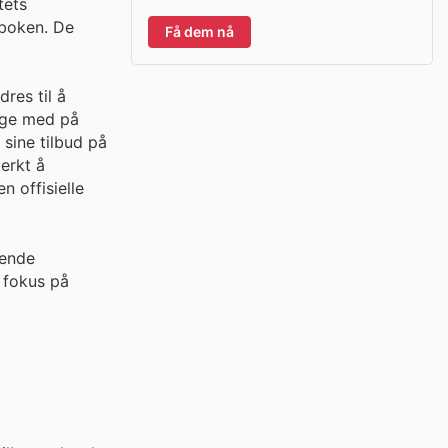
tets
eboken. De
Få dem nå
res til å
ølge med på
 sine tilbud på
erkt å
 offisielle
ående
 fokus på