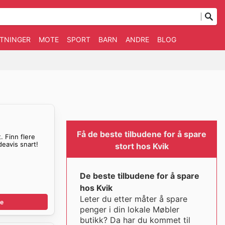
TNINGER
MOTE
SPORT
BARN
ANDRE
BLOG
Få de beste tilbudene for å spare
. Finn flere
deavis snart!
stort hos Kvik
De beste tilbudene for å spare
hos Kvik
Leter du etter måter å spare
e
penger i din lokale Møbler
butikk? Da har du kommet til