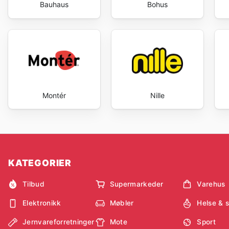
Bauhaus
Bohus
Montér
Nille
KATEGORIER
Tilbud
Supermarkeder
Varehus
Elektronikk
Møbler
Helse & 
Jernvareforretninger
Mote
Sport