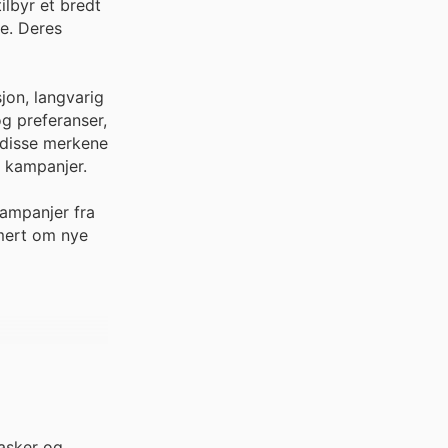
ilbyr et bredt
de. Deres
jon, langvarig
g preferanser,
 disse merkene
g kampanjer.
kampanjer fra
rmert om nye
vasker og