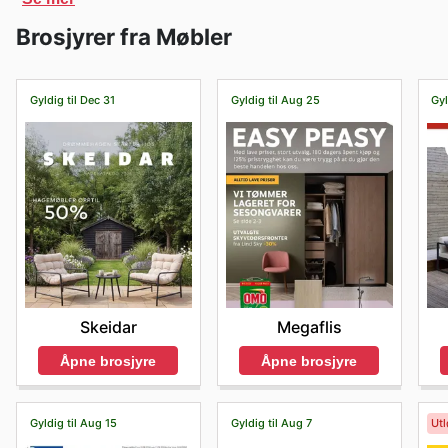
legge varer i handlekurven, spore bestillingene dine o
Brosjyrer fra Møbler
når du har behov for det.
Gyldig til Dec 31
Gyldig til Aug 25
Gyl
Skeidar
Megaflis
Åpne brosjyre
Åpne brosjyre
Gyldig til Aug 15
Gyldig til Aug 7
Utl