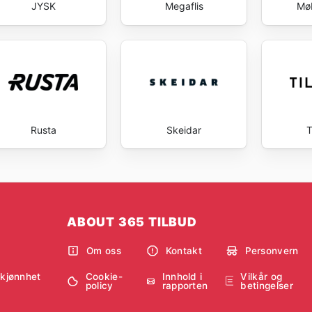
JYSK
Megaflis
Møb
Rusta
Skeidar
T
ABOUT 365 TILBUD
Om oss
Kontakt
Personvern
Cookie-
Innhold i
Vilkår og
skjønnhet
policy
rapporten
betingelser