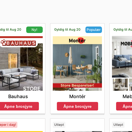
g velge favorittproduktene dine. Du kan også bestille time 
dig til Aug 20
Gyldig til Aug 20
Gyldig til A
Ny!
Populær
Møb
Bauhaus
Montér
Åpne
Åpne brosjyre
Åpne brosjyre
øper i dag!
Utløpt
Utløpt