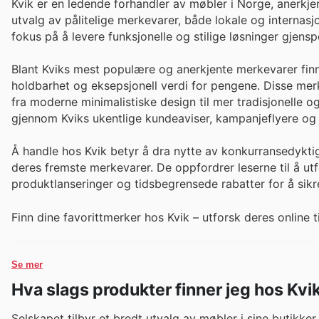
Kvik er en ledende forhandler av møbler i Norge, anerkjent
utvalg av pålitelige merkevarer, både lokale og internas
fokus på å levere funksjonelle og stilige løsninger gjens
Blant Kviks mest populære og anerkjente merkevarer fin
holdbarhet og eksepsjonell verdi for pengene. Disse me
fra moderne minimalistiske design til mer tradisjonelle
gjennom Kviks ukentlige kundeaviser, kampanjeflyere og 
Å handle hos Kvik betyr å dra nytte av konkurransedykti
deres fremste merkevarer. De oppfordrer leserne til å utf
produktlanseringer og tidsbegrensede rabatter for å sik
Finn dine favorittmerker hos Kvik – utforsk deres online t
Se mer
Hva slags produkter finner jeg hos Kvi
Selskapet tilbyr et bredt utvalg av møbler i sine butikk