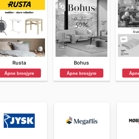
Rusta
Bohus
Åpne brosjyre
Åpne brosjyre
Åpne