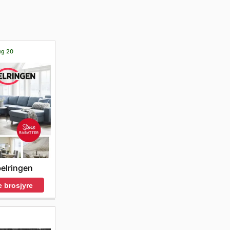
på nettet
ug 20
elringen
 brosjyre