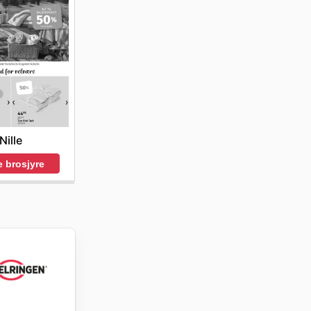
Nille
 brosjyre