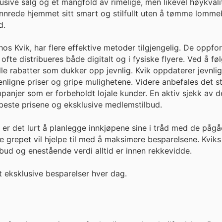
usive salg og et mangfold av rimelige, men likevel høykvali
å innrede hjemmet sitt smart og stilfullt uten å tømme lomm
d.
 Kvik, har flere effektive metoder tilgjengelig. De oppford
te distribueres både digitalt og i fysiske flyere. Ved å f
le rabatter som dukker opp jevnlig. Kvik oppdaterer jevnlig
ligne priser og gripe mulighetene. Videre anbefales det st
njer som er forbeholdt lojale kunder. En aktiv sjekk av den
e beste prisene og eksklusive medlemstilbud.
et, er det lurt å planlegge innkjøpene sine i tråd med de påg
 grepet vil hjelpe til med å maksimere besparelsene. Kviks
lbud og enestående verdi alltid er innen rekkevidde.
 eksklusive besparelser hver dag.