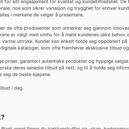
 for sitt engasjement for kvalitet og kundetilfredshet. De t
jonale, noe som sikrer variasjon og trygghet for enhver kun
peiles i merkene de velger å presentere.
ner de ofte produsenter som utmerker seg gjennom innovas
rkene er valgt med omhu for å møte kundenes ulike behov o
 og varme uttrykk. Kunder kan enkelt holde seg oppdatert på
digitale kataloger, som ofte fremhever eksklusive tilbud o
ge priser, garantert autentiske produkter og hyppige salgs
orske deres seneste tilbud på nett, og til å holde seg info
re seg de beste kjøpene.
ilbud i dag.
k?
er. Blant annet finner du kjøkkenskuffer og -skap, baderoms