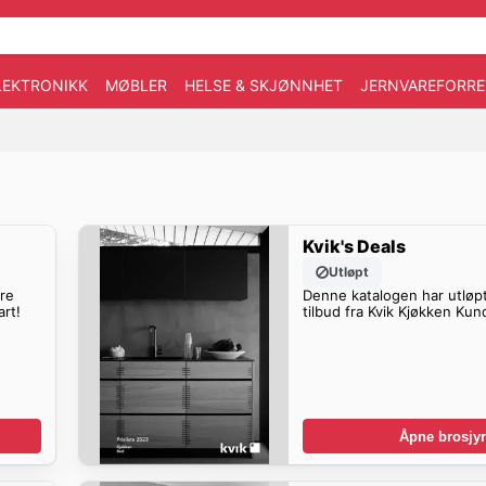
LEKTRONIKK
MØBLER
HELSE & SKJØNNHET
JERNVAREFORRE
Kvik's Deals
Utløpt
ere
Denne katalogen har utløpt
art!
tilbud fra Kvik Kjøkken Kun
Åpne brosjyr