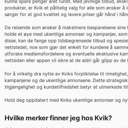
kunne spare penger året rundt. Med jevnlige tilbud, ekskl
produkter, er Kvik et pålitelig valg for alle som ønsker 
sørger for at god kvalitet og lavere priser går hånd i hån
De reisende som ønsker å maksimere besparelsene sine hos
holde et øye med ukentlige annonser og kampanjer, som of
disse, kan de fange opp tidsbegrensede tilbud og spesiel
nettstedet, noe som gjør det enkelt for kundene å sammen
utforske medlemsfordelene og eventuelle eksklusive kampa
nettsiden eller appen vil sikre at de aldri går glipp av d
For å virkelig dra nytte av Kviks forpliktelse til rimeligh
kampanjene og de ukentlige annonsene. Dette strategiske
tilgjengelighet og kundetilfredshet betyr at utmerkede ti
Hold deg oppdatert med Kviks ukentlige annonser og nyt
Hvilke merker finner jeg hos Kvik?