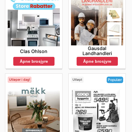
Gausdal
Clas Ohlson
Landhandleri
Åpne brosjyre
Åpne brosjyre
Utløper i dag!
Utløpt
Populær