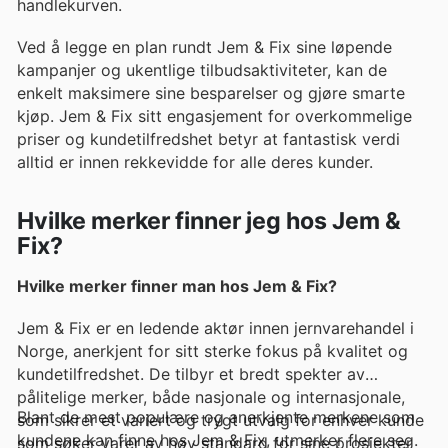
handlekurven.
Ved å legge en plan rundt Jem & Fix sine løpende
kampanjer og ukentlige tilbudsaktiviteter, kan de
enkelt maksimere sine besparelser og gjøre smarte
kjøp. Jem & Fix sitt engasjement for overkommelige
priser og kundetilfredshet betyr at fantastisk verdi
alltid er innen rekkevidde for alle deres kunder.
Hvilke merker finner jeg hos Jem &
Fix?
Hvilke merker finner man hos Jem & Fix?
Jem & Fix er en ledende aktør innen jernvarehandel i
Norge, anerkjent for sitt sterke fokus på kvalitet og
kundetilfredshet. De tilbyr et bredt spekter av
pålitelige merker, både nasjonale og internasjonale,
Blant de mest populære og anerkjente merkene som
som sikrer et variert og trygt utvalg for enhver kunde
kundene kan finne hos Jem & Fix, utmerker flere seg.
som søker varer av høy standard for sine prosjekter