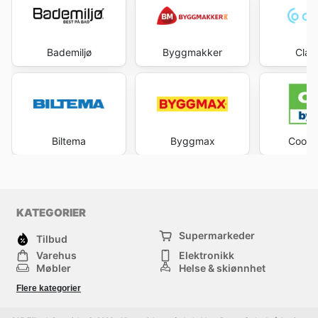
Bademiljø
Byggmakker
Clas
Biltema
Byggmax
Coop 
KATEGORIER
Supermarkeder
Tilbud
Varehus
Elektronikk
Møbler
Helse & skjønnhet
Jernvareforretninger
Mote
Flere kategorier
Sport
Barn
Andre