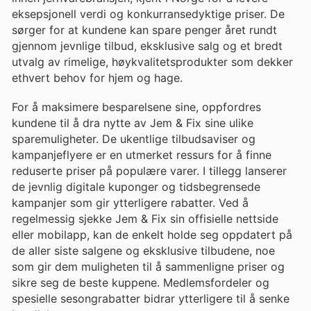
eksepsjonell verdi og konkurransedyktige priser. De
sørger for at kundene kan spare penger året rundt
gjennom jevnlige tilbud, eksklusive salg og et bredt
utvalg av rimelige, høykvalitetsprodukter som dekker
ethvert behov for hjem og hage.
For å maksimere besparelsene sine, oppfordres
kundene til å dra nytte av Jem & Fix sine ulike
sparemuligheter. De ukentlige tilbudsaviser og
kampanjeflyere er en utmerket ressurs for å finne
reduserte priser på populære varer. I tillegg lanserer
de jevnlig digitale kuponger og tidsbegrensede
kampanjer som gir ytterligere rabatter. Ved å
regelmessig sjekke Jem & Fix sin offisielle nettside
eller mobilapp, kan de enkelt holde seg oppdatert på
de aller siste salgene og eksklusive tilbudene, noe
som gir dem muligheten til å sammenligne priser og
sikre seg de beste kuppene. Medlemsfordeler og
spesielle sesongrabatter bidrar ytterligere til å senke