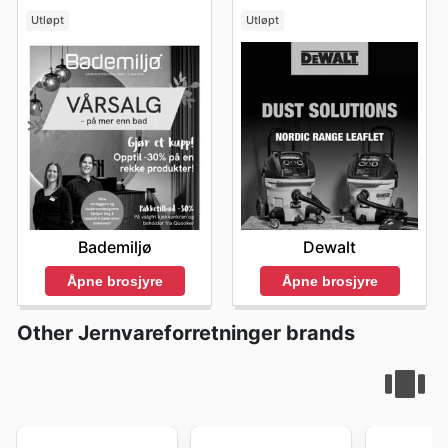
Utløpt
Utløpt
Bademiljø
Dewalt
Åpne brosjyre
Åpne brosjyre
Other Jernvareforretninger brands