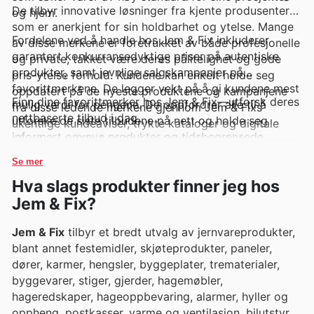
De tilbyr innovative løsninger fra kjente produsenter
og hjem.
som er anerkjent for sin holdbarhet og ytelse. Mange
Fordelene ved å handle hos Jem & Fix inkluderer
av disse merkene er foretrukket av både profesjonelle
garantert konkurransedyktige priser på autentiske
og private, takket være deres pålitelighet og gode
produkter, samt jevnlige salgskampanjer på
pris-ytelse forhold. Kundene kan enkelt holde seg
favorittmerkene. De legger vekt på å gi kundene mest
oppdatert på de nyeste produktene og kampanjene
Finn dine favorittmerker hos Jem & Fix—utforsk deres
mulig verdi for pengene. De oppfordrer alle til å
fra disse ledende merkene gjennom Jem & Fixs
nettbaserte tilbud i dag.
utforske de siste tilbudene på nett og holde seg
ukentlige kundeaviser, trykte kataloger og digitale
informert om nye produkter og tidsbegrensede
tilbud, som ofte fremhever eksklusive rabatter.
rabatter.
Se mer
Hva slags produkter finner jeg hos
Jem & Fix?
Jem & Fix
tilbyr et bredt utvalg av jernvareprodukter,
blant annet festemidler, skjøteprodukter, paneler,
dører, karmer, hengsler, byggeplater, trematerialer,
byggevarer, stiger, gjerder, hagemøbler,
hageredskaper, hageoppbevaring, alarmer, hyller og
oppheng, postkasser, varme og ventilasjon, bilutstyr,