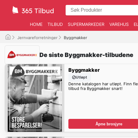
HOME
TILBUD
SUPERMARKEDER
VAREHUS
E
Jernvareforretninger
Byggmakker
De siste Byggmakker-tilbudene
Byggmakker
Utløpt
Denne katalogen har utløpt. Finn fl
tilbud fra Byggmakker snart!
Åpne brosjyre