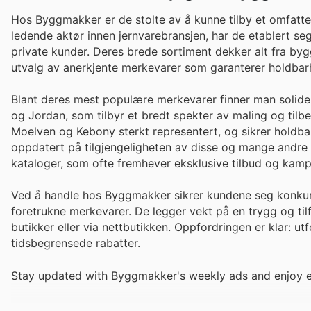
Hos Byggmakker er de stolte av å kunne tilby et omfatte
ledende aktør innen jernvarebransjen, har de etablert se
private kunder. Deres brede sortiment dekker alt fra bygg
utvalg av anerkjente merkevarer som garanterer holdbarhe
Blant deres mest populære merkevarer finner man solide n
og Jordan, som tilbyr et bredt spekter av maling og tilb
Moelven og Kebony sterkt representert, og sikrer holdbare
oppdatert på tilgjengeligheten av disse og mange andre
kataloger, som ofte fremhever eksklusive tilbud og kamp
Ved å handle hos Byggmakker sikrer kundene seg konkurr
foretrukne merkevarer. De legger vekt på en trygg og til
butikker eller via nettbutikken. Oppfordringen er klar: u
tidsbegrensede rabatter.
Stay updated with Byggmakker's weekly ads and enjoy ex