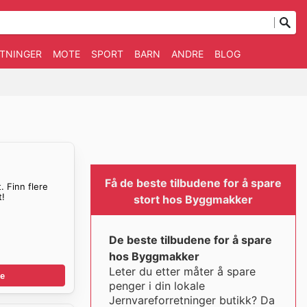
TNINGER
MOTE
SPORT
BARN
ANDRE
BLOG
Få de beste tilbudene for å spare
. Finn flere
t!
stort hos Byggmakker
De beste tilbudene for å spare
hos Byggmakker
Leter du etter måter å spare
e
penger i din lokale
Jernvareforretninger butikk? Da