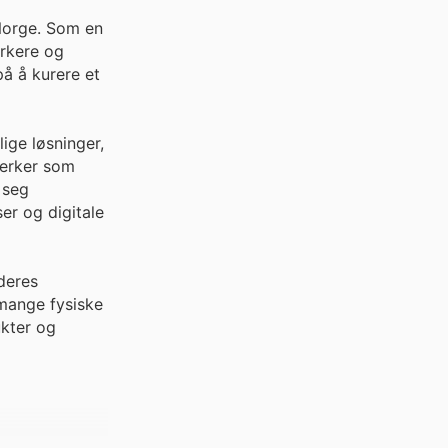
 Norge. Som en
erkere og
på å kurere et
ige løsninger,
merker som
 seg
r og digitale
deres
 mange fysiske
ukter og