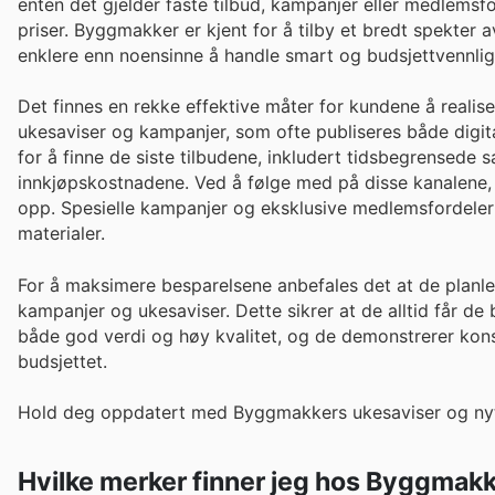
enten det gjelder faste tilbud, kampanjer eller medlemsf
priser. Byggmakker er kjent for å tilby et bredt spekter
enklere enn noensinne å handle smart og budsjettvennlig
Det finnes en rekke effektive måter for kundene å reali
ukesaviser og kampanjer, som ofte publiseres både digita
for å finne de siste tilbudene, inkludert tidsbegrensede
innkjøpskostnadene. Ved å følge med på disse kanalene, 
opp. Spesielle kampanjer og eksklusive medlemsfordeler gir
materialer.
For å maksimere besparelsene anbefales det at de planl
kampanjer og ukesaviser. Dette sikrer at de alltid får de 
både god verdi og høy kvalitet, og de demonstrerer kons
budsjettet.
Hold deg oppdatert med Byggmakkers ukesaviser og nyt 
Hvilke merker finner jeg hos Byggmak