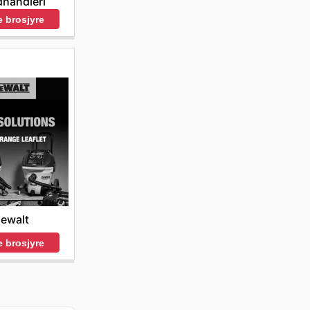
handleri
 brosjyre
ewalt
 brosjyre