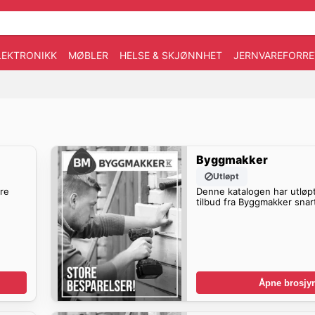
LEKTRONIKK
MØBLER
HELSE & SKJØNNHET
JERNVAREFORRE
Byggmakker
Utløpt
ere
Denne katalogen har utløpt
tilbud fra Byggmakker snar
Åpne brosjyr