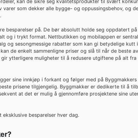
ordeler, kan de sikre seg kvalitetsprodukter til svært konku
 av varer som dekker alle bygge- og oppussingsbehov, og de
.
sere besparelser på. De bør absolutt holde seg oppdatert 
lt og i trykt format. Nettbutikken og mobilappen er sentra
 salg og sesongmessige rabatter som kan gi betydelige kutt i
kan de enkelt sammenligne priser og slå til når de beste a
 ytterligere muligheter til å redusere utgiftene på alt fra 
egger sine innkjøp i forkant og følger med på Byggmakkers
beste prisene tilgjengelig. Byggmakker er dedikerte til å til
ekvent at det er mulig å gjennomføre prosjektene sine ute
eksklusive besparelser hver dag.
ker?