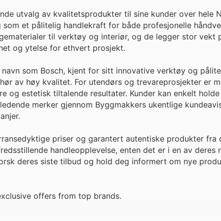
nde utvalg av kvalitetsprodukter til sine kunder over hele
g som et pålitelig handlekraft for både profesjonelle håndv
ematerialer til verktøy og interiør, og de legger stor vekt 
t og ytelse for ethvert prosjekt.
avn som Bosch, kjent for sitt innovative verktøy og pålitel
ehør av høy kvalitet. For utendørs og trevareprosjekter er 
 og estetisk tiltalende resultater. Kunder kan enkelt holde
 ledende merker gjennom Byggmakkers ukentlige kundeavise
anjer.
ansedyktige priser og garantert autentiske produkter fra 
fredsstillende handleopplevelse, enten det er i en av deres
tforsk deres siste tilbud og hold deg informert om nye prod
clusive offers from top brands.