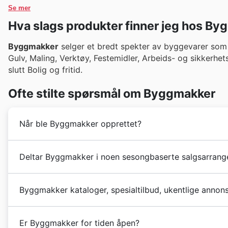
Se mer
Hva slags produkter finner jeg hos B
Byggmakker
selger et bredt spekter av byggevarer som e
Gulv, Maling, Verktøy, Festemidler, Arbeids- og sikkerhet
slutt Bolig og fritid.
Ofte stilte spørsmål om Byggmakker
Når ble Byggmakker opprettet?
Byggmakker
ble grunnlagt i 1963 i Norge som Norgros
Deltar Byggmakker i noen sesongbaserte salgsarrange
byggevarer. I løpet av årene har selskapet vokst og
en kjede på 89 butikker fra Stavanger i sør/vest til Kir
Ja, Byggmakker deltar aktivt i en rekke sesongbasert
Virksomheten er i dag en del av det finske Kesko-ko
Byggmakker kataloger, spesialtilbud, ukentlige annons
på alt du trenger til ditt neste prosjekt. Enten det er
opp av konsernet i 2005, noe som styrket posisjonen 
eller spesielle jule- og nyttårstilbud, finner du ofte g
Byggmakker
er en norsk butikkjede som tilhører Kesk
sesongbaserte salgene, kan du også finne unike tilb
Er Byggmakker for tiden åpen?
et stort
utvalg av bygge- og interiørmaterialer
. I till