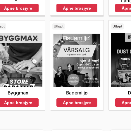
Land
Åpne brosjyre
Åpne
Åpne brosjyre
øpt
Utløpt
Utløpt
Byggmax
Bademiljø
D
Åpne brosjyre
Åpne brosjyre
Åpne