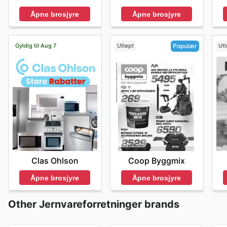
Åpne brosjyre
Åpne brosjyre
Gyldig til Aug 7
Utløpt
Utl
Populær
Clas Ohlson
Coop Byggmix
Åpne brosjyre
Åpne brosjyre
Other Jernvareforretninger brands