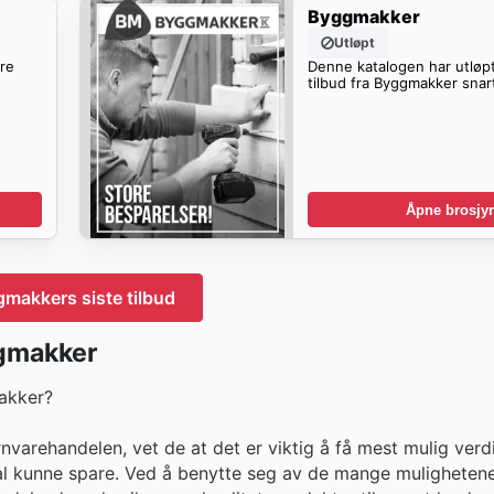
Byggmakker
Utløpt
ere
Denne katalogen har utløpt
tilbud fra Byggmakker snar
Åpne brosjyr
makkers siste tilbud
ggmakker
akker?
varehandelen, vet de at det er viktig å få mest mulig verd
skal kunne spare. Ved å benytte seg av de mange muligheten