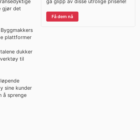
gå glipp av disse utrolige prisene!
rransedyktige
 gjør det
Få dem nå
på Byggmakkers
le plattformer
vtalene dukker
verktøy til
 løpende
by sine kunder
n å sprenge