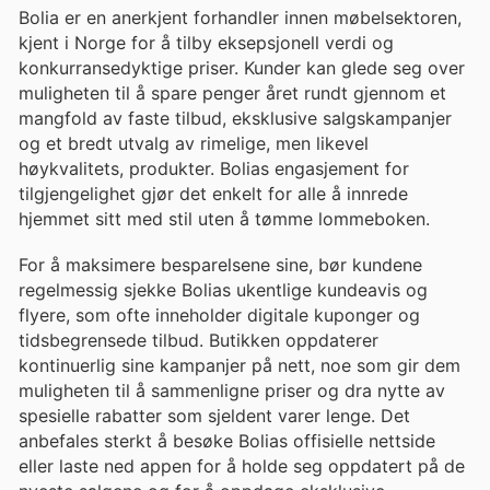
Bolia er en anerkjent forhandler innen møbelsektoren,
kjent i Norge for å tilby eksepsjonell verdi og
konkurransedyktige priser. Kunder kan glede seg over
muligheten til å spare penger året rundt gjennom et
mangfold av faste tilbud, eksklusive salgskampanjer
og et bredt utvalg av rimelige, men likevel
høykvalitets, produkter. Bolias engasjement for
tilgjengelighet gjør det enkelt for alle å innrede
hjemmet sitt med stil uten å tømme lommeboken.
For å maksimere besparelsene sine, bør kundene
regelmessig sjekke Bolias ukentlige kundeavis og
flyere, som ofte inneholder digitale kuponger og
tidsbegrensede tilbud. Butikken oppdaterer
kontinuerlig sine kampanjer på nett, noe som gir dem
muligheten til å sammenligne priser og dra nytte av
spesielle rabatter som sjeldent varer lenge. Det
anbefales sterkt å besøke Bolias offisielle nettside
eller laste ned appen for å holde seg oppdatert på de