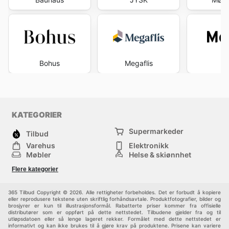
Bohus
Megaflis
Mo
KATEGORIER
Supermarkeder
Tilbud
Varehus
Elektronikk
Møbler
Helse & skjønnhet
Jernvareforretninger
Mote
Flere kategorier
Sport
Barn
Andre
365 Tilbud Copyright © 2026. Alle rettigheter forbeholdes. Det er forbudt å kopiere
eller reprodusere tekstene uten skriftlig forhåndsavtale. Produktfotografier, bilder og
brosjyrer er kun til illustrasjonsformål. Rabatterte priser kommer fra offisielle
distributører som er oppført på dette nettstedet. Tilbudene gjelder fra og til
utløpsdatoen eller så lenge lageret rekker. Formålet med dette nettstedet er
informativt og kan ikke brukes til å gjøre krav på produktene. Prisene kan variere