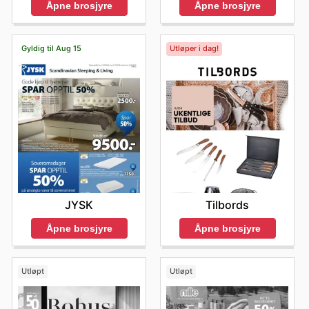
Åpne brosjyre
Åpne brosjyre
Gyldig til Aug 15
Utløper i dag!
JYSK
Tilbords
Åpne brosjyre
Åpne brosjyre
Utløpt
Utløpt