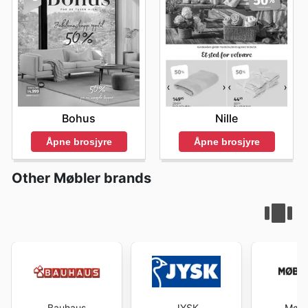
Bohus
Nille
Åpne brosjyre
Åpne brosjyre
Other Møbler brands
Bauhaus
JYSK
Møbe