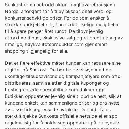
Sunkost er en betrodd aktør i dagligvarebransjen i
Norge, anerkjent for å tilby eksepsjonell verdi og
konkurransedyktige priser. For de som ønsker å
strekke budsjettet sitt, finnes det rikelige muligheter
til å spare penger året rundt. De tilbyr jevnlig
attraktive tilbud, eksklusive salg og et bredt utvalg av
rimelige, høykvalitetsprodukter som gjør smart
shopping tilgjengelig for alle.
Det er flere effektive måter kunder kan redusere sine
utgifter på Sunkost. De bør holde et øye med de
ukentlige tilbudsavisene og kampanjeflyere som ofte
distribueres, samt se etter digitale kuponger og
tidsbegrensede spesialtilbud som dukker opp.
Butikken oppdaterer jevnlig sine tilbud på nett, slik at
kundene enkelt kan sammenligne priser og dra nytte
av disse tidsbegrensede avtalene. Det anbefales
sterkt å sjekke Sunkosts offisielle nettside eller app
regelmessig for å holde seg oppdatert på de nyeste