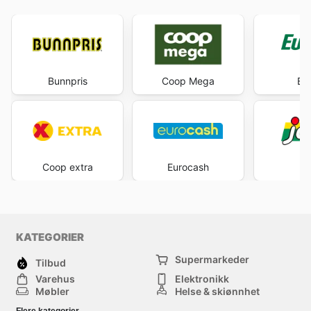
Bunnpris
Coop Mega
Eu
Coop extra
Eurocash
J
KATEGORIER
Supermarkeder
Tilbud
Varehus
Elektronikk
Møbler
Helse & skjønnhet
Jernvareforretninger
Mote