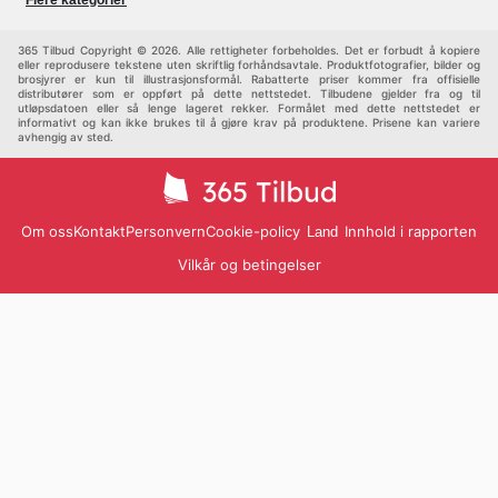
Flere kategorier
Sport
Barn
Andre
365 Tilbud Copyright © 2026. Alle rettigheter forbeholdes. Det er forbudt å kopiere
eller reprodusere tekstene uten skriftlig forhåndsavtale. Produktfotografier, bilder og
brosjyrer er kun til illustrasjonsformål. Rabatterte priser kommer fra offisielle
distributører som er oppført på dette nettstedet. Tilbudene gjelder fra og til
utløpsdatoen eller så lenge lageret rekker. Formålet med dette nettstedet er
informativt og kan ikke brukes til å gjøre krav på produktene. Prisene kan variere
avhengig av sted.
Om oss
Kontakt
Personvern
Cookie-policy
Innhold i rapporten
Land
Vilkår og betingelser