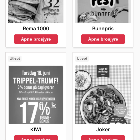
Rema 1000
Bunnpris
Åpne brosjyre
Åpne brosjyre
Utløpt
Utløpt
KIWI
Joker
Åpne brosjyre
Åpne brosjyre