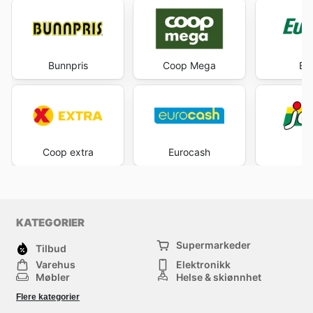
Bunnpris
Coop Mega
Eu
Coop extra
Eurocash
J
KATEGORIER
Supermarkeder
Tilbud
Varehus
Elektronikk
Møbler
Helse & skjønnhet
Jernvareforretninger
Mote
Flere kategorier
Sport
Barn