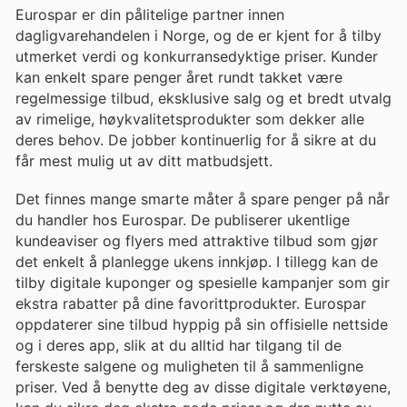
Eurospar er din pålitelige partner innen
dagligvarehandelen i Norge, og de er kjent for å tilby
utmerket verdi og konkurransedyktige priser. Kunder
kan enkelt spare penger året rundt takket være
regelmessige tilbud, eksklusive salg og et bredt utvalg
av rimelige, høykvalitetsprodukter som dekker alle
deres behov. De jobber kontinuerlig for å sikre at du
får mest mulig ut av ditt matbudsjett.
Det finnes mange smarte måter å spare penger på når
du handler hos Eurospar. De publiserer ukentlige
kundeaviser og flyers med attraktive tilbud som gjør
det enkelt å planlegge ukens innkjøp. I tillegg kan de
tilby digitale kuponger og spesielle kampanjer som gir
ekstra rabatter på dine favorittprodukter. Eurospar
oppdaterer sine tilbud hyppig på sin offisielle nettside
og i deres app, slik at du alltid har tilgang til de
ferskeste salgene og muligheten til å sammenligne
priser. Ved å benytte deg av disse digitale verktøyene,