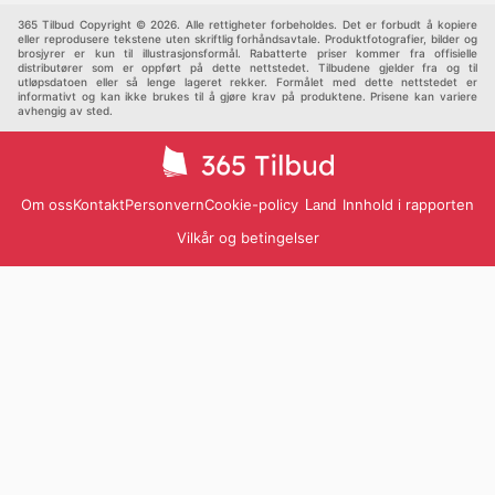
Andre
365 Tilbud Copyright © 2026. Alle rettigheter forbeholdes. Det er forbudt å kopiere
eller reprodusere tekstene uten skriftlig forhåndsavtale. Produktfotografier, bilder og
brosjyrer er kun til illustrasjonsformål. Rabatterte priser kommer fra offisielle
distributører som er oppført på dette nettstedet. Tilbudene gjelder fra og til
utløpsdatoen eller så lenge lageret rekker. Formålet med dette nettstedet er
informativt og kan ikke brukes til å gjøre krav på produktene. Prisene kan variere
avhengig av sted.
Om oss
Kontakt
Personvern
Cookie-policy
Innhold i rapporten
Land
Vilkår og betingelser