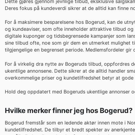
Dette gjøres gjennom jevnlige tilbud, eksklusive salgskam
Deres fokus på kundeverdi sikrer at de alltid kan finne n
For å maksimere besparelsene hos Bogerud, kan de utnytt
og kundeaviser, som ofte inneholder attraktive tilbud og 
digitale kuponger og tidsbegrensede kampanjer som lanser
sine tilbud ofte, noe som gir dem en utmerket mulighet t
tilgjengelige en begrenset periode. Medlemsfordeler gir o
For å virkelig dra nytte av Bogeruds tilbud, oppfordres 
ukentlige annonsene. Dette sikrer at de alltid handler sm
overkommelige priser og kundetilfredshet betyr at gode b
Hold deg oppdatert med Bogeruds ukentlige annonser og
Hvilke merker finner jeg hos Bogerud?
Bogerud fremstår som en ledende aktør innen mote i Norge
kundetilfredshet. De tilbyr et bredt spekter av anerkjent