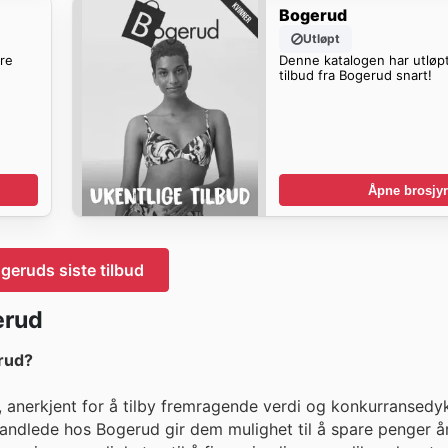
Bogerud
Utløpt
ere
Denne katalogen har utløpt
tilbud fra Bogerud snart!
Åpne brosjyr
geruds siste tilbud
erud
rud?
 anerkjent for å tilby fremragende verdi og konkurransedykt
handlede hos Bogerud gir dem mulighet til å spare penger år