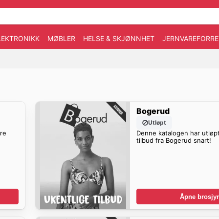
LEKTRONIKK
MØBLER
HELSE & SKJØNNHET
JERNVAREFORRE
Bogerud
Utløpt
ere
Denne katalogen har utløpt
tilbud fra Bogerud snart!
Åpne brosjyr