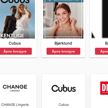
Cubus
Bjørklund
B
Åpne brosjyre
Åpne brosjyre
Åpne
CHANGE Lingerie
Cubus