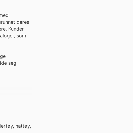
 med
grunnet deres
ere. Kunder
taloger, som
ige
olde seg
ertøy, nattøy,