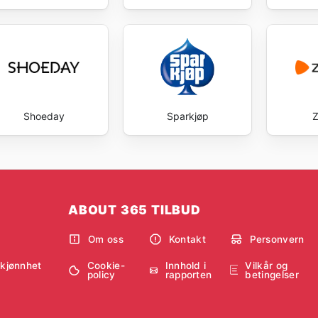
Shoeday
Sparkjøp
Z
ABOUT 365 TILBUD
Om oss
Kontakt
Personvern
Cookie-
Innhold i
Vilkår og
skjønnhet
policy
rapporten
betingelser