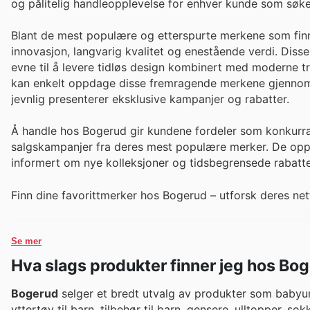
og pålitelig handleopplevelse for enhver kunde som søker
Blant de mest populære og etterspurte merkene som fin
innovasjon, langvarig kvalitet og enestående verdi. Diss
evne til å levere tidløs design kombinert med moderne tr
kan enkelt oppdage disse fremragende merkene gjennom B
jevnlig presenterer eksklusive kampanjer og rabatter.
Å handle hos Bogerud gir kundene fordeler som konkurra
salgskampanjer fra deres mest populære merker. De oppfo
informert om nye kolleksjoner og tidsbegrensede rabatte
Finn dine favorittmerker hos Bogerud – utforsk deres nett
Se mer
Hva slags produkter finner jeg hos Bo
Bogerud
selger et bredt utvalg av produkter som babyunde
yttertøy til barn, tilbehør til barn, gensere, ulltopper, so