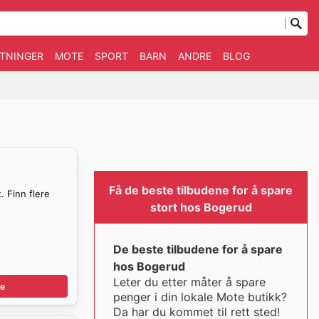
TNINGER
MOTE
SPORT
BARN
ANDRE
BLOG
Få de beste tilbudene for å spare
. Finn flere
stort hos Bogerud
De beste tilbudene for å spare
hos Bogerud
Leter du etter måter å spare
e
penger i din lokale Mote butikk?
Da har du kommet til rett sted!