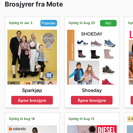
Brosjyrer fra Mote
Gyldig til Jan 3
Gyldig til Aug 20
Gyl
Populær
Ny!
Sparkjøp
Shoeday
Åpne brosjyre
Åpne brosjyre
Gyldig til Aug 18
Gyldig til Aug 12
3 d