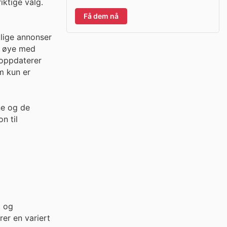
iktige valg.
Få dem nå
tlige annonser
et øye med
 oppdaterer
m kun er
ne og de
n til
t og
rer en variert