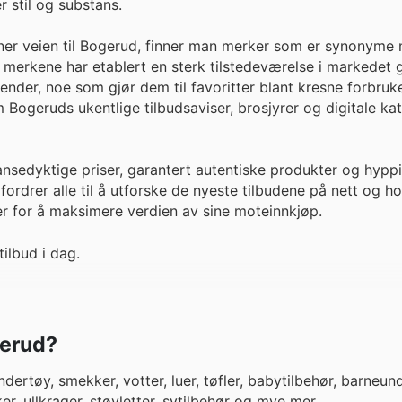
 stil og substans.
ner veien til Bogerud, finner man merker som er synonyme
e merkene har etablert en sterk tilstedeværelse i markedet 
ender, noe som gjør dem til favoritter blant kresne forbruk
ogeruds ukentlige tilbudsaviser, brosjyrer og digitale ka
nsedyktige priser, garantert autentiske produkter og hypp
rdrer alle til å utforske de nyeste tilbudene på nett og h
r for å maksimere verdien av sine moteinnkjøp.
ilbud i dag.
gerud?
rtøy, smekker, votter, luer, tøfler, babytilbehør, barneund
kker, ullkrager, støvletter, sytilbehør og mye mer.