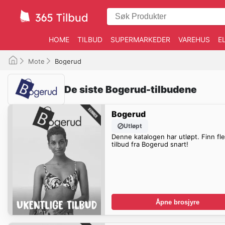
HOME
TILBUD
SUPERMARKEDER
VAREHUS
E
Mote
Bogerud
De siste Bogerud-tilbudene
Bogerud
Utløpt
Denne katalogen har utløpt. Finn fl
tilbud fra Bogerud snart!
Åpne brosjyre