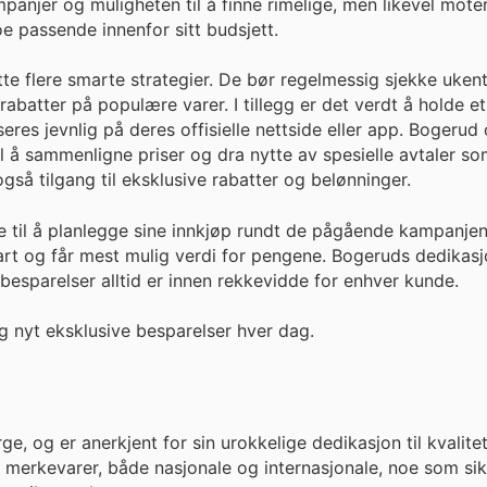
panjer og muligheten til å finne rimelige, men likevel moter
oe passende innenfor sitt budsjett.
e flere smarte strategier. De bør regelmessig sjekke uken
rabatter på populære varer. I tillegg er det verdt å holde 
es jevnlig på deres offisielle nettside eller app. Bogerud
il å sammenligne priser og dra nytte av spesielle avtaler so
gså tilgang til eksklusive rabatter og belønninger.
de til å planlegge sine innkjøp rundt de pågående kampanje
art og får mest mulig verdi for pengene. Bogeruds dedikasjo
esparelser alltid er innen rekkevidde for enhver kunde.
 nyt eksklusive besparelser hver dag.
, og er anerkjent for sin urokkelige dedikasjon til kvalite
e merkevarer, både nasjonale og internasjonale, noe som sik