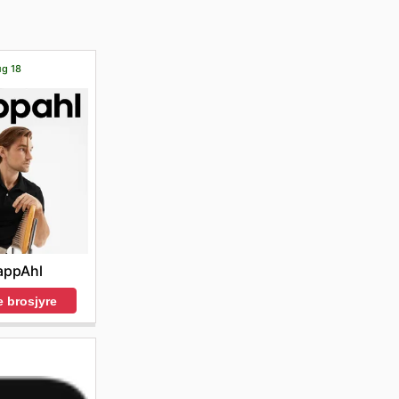
ug 18
appAhl
 brosjyre