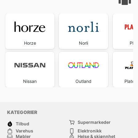
Horze
Norli
Pla
Nissan
Outland
Platek
KATEGORIER
Supermarkeder
Tilbud
Varehus
Elektronikk
Møbler
Helse & skjønnhet