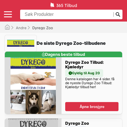
Andre
Dyrego Zoo
De siste Dyrego Zoo-tilbudene
Dagens beste tilbud
Dyrego Zoo Tilbud:
Kjæledyr
Gyldig til Aug 20
Denne katalogen har 4 sider. få
de nyeste Dyrego Zoo Tilbud:
Kjæledyr tilbud her!
Åpne brosjyre
Dyrego Zoo