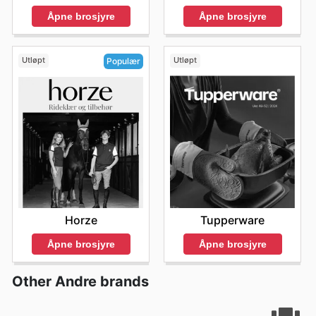
Åpne brosjyre
Åpne brosjyre
Utløpt
Utløpt
Populær
Tupperware
Horze
Åpne brosjyre
Åpne brosjyre
Other Andre brands