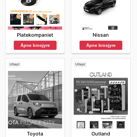
Platekompaniet
Nissan
Åpne brosjyre
Åpne brosjyre
Utløpt
Utløpt
Toyota
Outland