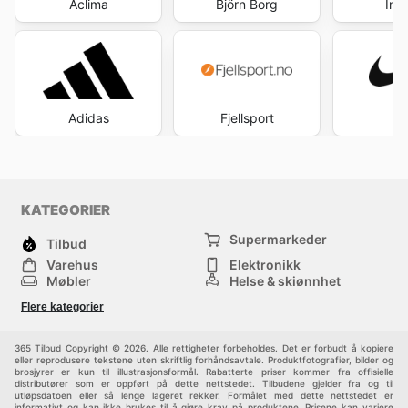
Aclima
Björn Borg
Int
Adidas
Fjellsport
N
KATEGORIER
Supermarkeder
Tilbud
Varehus
Elektronikk
Møbler
Helse & skjønnhet
Jernvareforretninger
Mote
Flere kategorier
Sport
Barn
Andre
365 Tilbud Copyright © 2026. Alle rettigheter forbeholdes. Det er forbudt å kopiere
eller reprodusere tekstene uten skriftlig forhåndsavtale. Produktfotografier, bilder og
brosjyrer er kun til illustrasjonsformål. Rabatterte priser kommer fra offisielle
distributører som er oppført på dette nettstedet. Tilbudene gjelder fra og til
utløpsdatoen eller så lenge lageret rekker. Formålet med dette nettstedet er
informativt og kan ikke brukes til å gjøre krav på produktene. Prisene kan variere