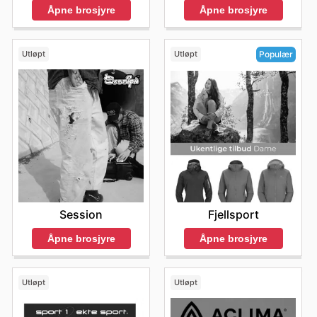
Åpne brosjyre
Åpne brosjyre
Utløpt
Utløpt
Populær
Session
Fjellsport
Åpne brosjyre
Åpne brosjyre
Utløpt
Utløpt