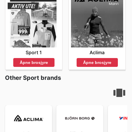
Sport 1
Aclima
Åpne brosjyre
Åpne brosjyre
Other Sport brands