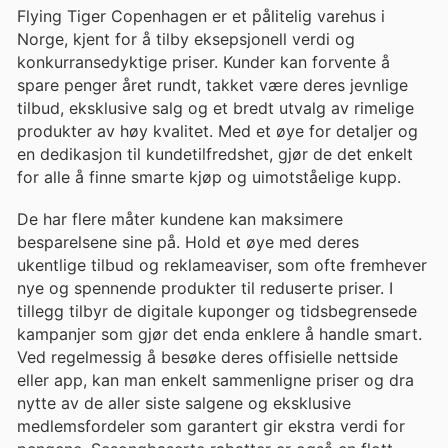
Flying Tiger Copenhagen er et pålitelig varehus i
Norge, kjent for å tilby eksepsjonell verdi og
konkurransedyktige priser. Kunder kan forvente å
spare penger året rundt, takket være deres jevnlige
tilbud, eksklusive salg og et bredt utvalg av rimelige
produkter av høy kvalitet. Med et øye for detaljer og
en dedikasjon til kundetilfredshet, gjør de det enkelt
for alle å finne smarte kjøp og uimotståelige kupp.
De har flere måter kundene kan maksimere
besparelsene sine på. Hold et øye med deres
ukentlige tilbud og reklameaviser, som ofte fremhever
nye og spennende produkter til reduserte priser. I
tillegg tilbyr de digitale kuponger og tidsbegrensede
kampanjer som gjør det enda enklere å handle smart.
Ved regelmessig å besøke deres offisielle nettside
eller app, kan man enkelt sammenligne priser og dra
nytte av de aller siste salgene og eksklusive
medlemsfordeler som garantert gir ekstra verdi for