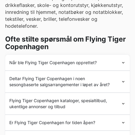
drikkeflasker, skole- og kontorutstyr, kjøkkenutstyr,
innredning til hjemmet, notatbøker og notatblokker,
tekstiler, vesker, briller, telefonvesker og
hodetelefoner.
Ofte stilte spørsmål om Flying Tiger
Copenhagen
Når ble Flying Tiger Copenhagen opprettet?
Selskapet har sine røtter i Danmark og ble etablert av
Deltar Flying Tiger Copenhagen i noen
Lennart Lajboschitz. Han åpnet den første butikken på
sesongbaserte salgsarrangementer i løpet av året?
Islands Brygge i København i 1995 under navnet
"Tiger". Senere, i 1988, åpnet de sin første butikk i
Ja, Flying Tiger Copenhagen deltar aktivt i
København. I dag har
Flying Tiger Copenhagen
åpnet
Flying Tiger Copenhagen kataloger, spesialtilbud,
sesongbaserte salgsarrangementer og spesialtilbud
butikker i hele regionen, også i land som Norge.
ukentlige annonser og tilbud
gjennom hele året, noe som gjør det enda mer lønnsomt
å følge med på deres
uka-avis
og
rabatter
på vår
Flying Tiger Copenhagen
er en
dansk butikkjede med
nettside. Enten det er for
vårsalg
, sommerkampanjer,
Er Flying Tiger Copenhagen for tiden åpen?
hovedkontor i København
. Kjeden har nesten 1000
back to school
,
høstrabatter
,
vintertilbud
, eller de
butikker over hele verden.
store
jule- og nyttårssalgene
, finner du alltid gode
Noen av
Flying Tiger Copenhagen
s filialer er