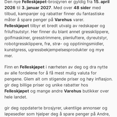
Den nye
Felleskjøpet
-brosjyren er gyldig fra
15. april
2026
til
3. januar 2027
. Med over
48 sider
med
tilbud, kampanjer og rabatter finner du fantastiske
måter å spare penger på
Varehus
varer.
Felleskjøpet
tilbyr et bredt utvalg av redskaper og
friluftsutstyr. Her finner du blant annet gressklippere,
golfmaskiner, gresstrimmere, plenluftere, dyreutstyr,
robotgressklippere, frø, strø- og opptiningsmidler,
kunstgress, ugressbekjempelsesprodukter og mye
mer.
Finn en
Felleskjøpet
i nærheten av deg og dra nytte
av alle fordelene for å få mest mulig valuta for
pengene. Glem alt om stigende priser og høy inflasjon.
gir deg billige priser og unike rabatter hos
Felleskjøpet
og mange andre
Varehus
butikker over
hele landet.
gir deg oppdaterte brosjyrer, ukentlige annonser og
løpesedler som hjelper deg å spare penger på Andre,