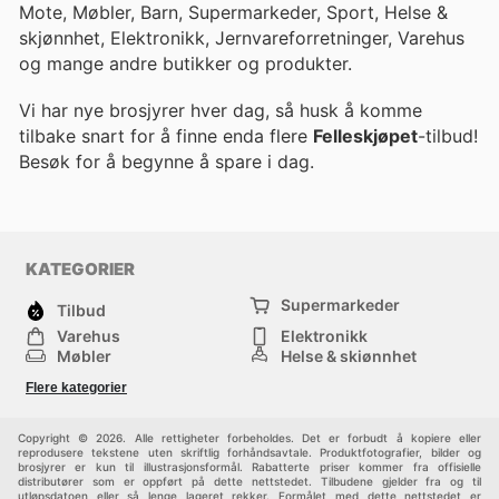
Mote, Møbler, Barn, Supermarkeder, Sport, Helse &
skjønnhet, Elektronikk, Jernvareforretninger, Varehus
og mange andre butikker og produkter.
Vi har nye brosjyrer hver dag, så husk å komme
tilbake snart for å finne enda flere
Felleskjøpet
-tilbud!
Besøk
for å begynne å spare i dag.
KATEGORIER
Supermarkeder
Tilbud
Varehus
Elektronikk
Møbler
Helse & skjønnhet
Jernvareforretninger
Mote
Flere kategorier
Sport
Barn
Andre
Copyright © 2026. Alle rettigheter forbeholdes. Det er forbudt å kopiere eller
reprodusere tekstene uten skriftlig forhåndsavtale. Produktfotografier, bilder og
brosjyrer er kun til illustrasjonsformål. Rabatterte priser kommer fra offisielle
distributører som er oppført på dette nettstedet. Tilbudene gjelder fra og til
utløpsdatoen eller så lenge lageret rekker. Formålet med dette nettstedet er