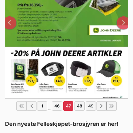
1
46
47
48
49
...
Den nyeste Felleskjøpet-brosjyren er her!