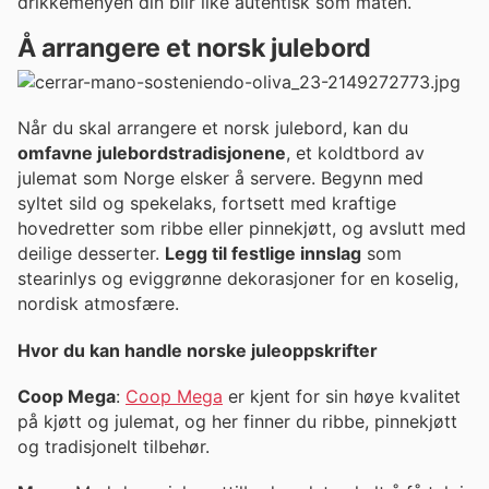
drikkemenyen din blir like autentisk som maten.
Å arrangere et norsk julebord
Når du skal arrangere et norsk julebord, kan du
omfavne julebordstradisjonene
, et koldtbord av
julemat som Norge elsker å servere. Begynn med
syltet sild og spekelaks, fortsett med kraftige
hovedretter som ribbe eller pinnekjøtt, og avslutt med
deilige desserter.
Legg til festlige innslag
som
stearinlys og eviggrønne dekorasjoner for en koselig,
nordisk atmosfære.
Hvor du kan handle norske juleoppskrifter
Coop Mega
:
Coop Mega
er kjent for sin høye kvalitet
på kjøtt og julemat, og her finner du ribbe, pinnekjøtt
og tradisjonelt tilbehør.