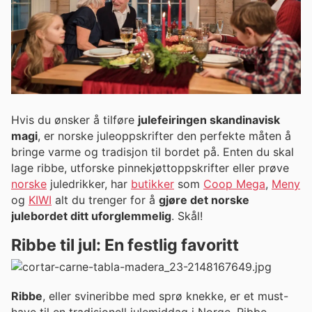
Hvis du ønsker å tilføre
julefeiringen skandinavisk
magi
, er norske juleoppskrifter den perfekte måten å
bringe varme og tradisjon til bordet på. Enten du skal
lage ribbe, utforske pinnekjøttoppskrifter eller prøve
norske
juledrikker, har
butikker
som
Coop Mega
,
Meny
og
KIWI
alt du trenger for å
gjøre det norske
julebordet ditt uforglemmelig
. Skål!
Ribbe til jul: En festlig favoritt
Ribbe
, eller svineribbe med sprø knekke, er et must-
have til en tradisjonell julemiddag i Norge. Ribbe