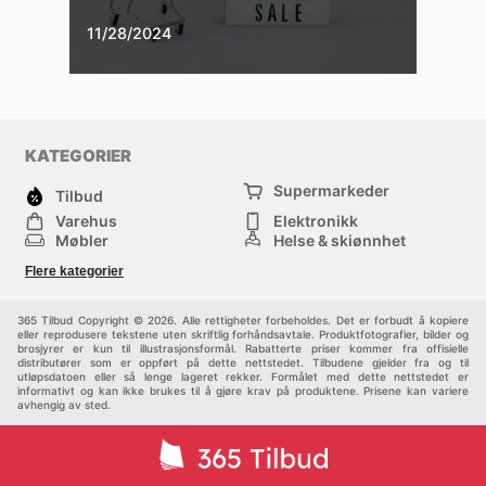
11/28/2024
KATEGORIER
Supermarkeder
Tilbud
Varehus
Elektronikk
Møbler
Helse & skjønnhet
Jernvareforretninger
Mote
Flere kategorier
Sport
Barn
Andre
365 Tilbud Copyright © 2026. Alle rettigheter forbeholdes. Det er forbudt å kopiere
eller reprodusere tekstene uten skriftlig forhåndsavtale. Produktfotografier, bilder og
brosjyrer er kun til illustrasjonsformål. Rabatterte priser kommer fra offisielle
distributører som er oppført på dette nettstedet. Tilbudene gjelder fra og til
utløpsdatoen eller så lenge lageret rekker. Formålet med dette nettstedet er
informativt og kan ikke brukes til å gjøre krav på produktene. Prisene kan variere
avhengig av sted.