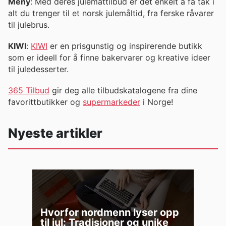
Meny
: Med deres julemattilbud er det enkelt å få tak i
alt du trenger til et norsk julemåltid, fra ferske råvarer
til julebrus.
KIWI
:
KIWI
er en prisgunstig og inspirerende butikk
som er ideell for å finne bakervarer og kreative ideer
til juledesserter.
365 Tilbud
gir deg alle tilbudskatalogene fra dine
favorittbutikker og
supermarkeder
i Norge!
Nyeste artikler
Hvorfor nordmenn lyser opp
til jul: Tradisjoner og unike