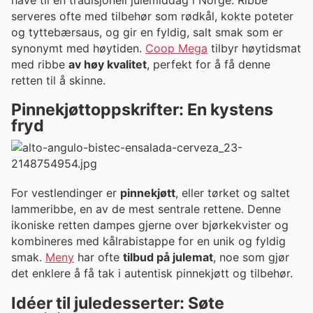
serveres ofte med tilbehør som rødkål, kokte poteter
og tyttebærsaus, og gir en fyldig, salt smak som er
synonymt med høytiden.
Coop Mega
tilbyr høytidsmat
med ribbe
av høy kvalitet
, perfekt for å få denne
retten til å skinne.
Pinnekjøttoppskrifter: En kystens
fryd
For vestlendinger er
pinnekjøtt
, eller tørket og saltet
lammeribbe, en av de mest sentrale rettene. Denne
ikoniske retten dampes gjerne over bjørkekvister og
kombineres med kålrabistappe for en unik og fyldig
smak.
Meny
har ofte
tilbud på julemat
, noe som gjør
det enklere å få tak i autentisk pinnekjøtt og tilbehør.
Idéer til juledesserter: Søte