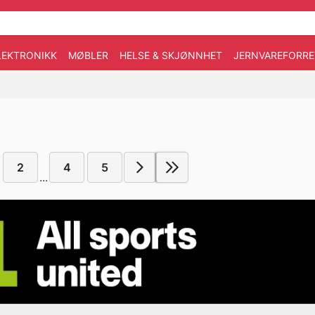
LEKTRONIKK
MØBLER
HELSE & SKJØNNHET
JERNVAREFORRE
2
4
5
...