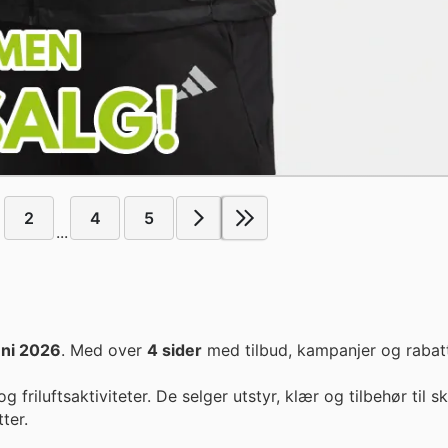
2
4
5
...
juni 2026
. Med over
4 sider
med tilbud, kampanjer og rabatt
 friluftsaktiviteter. De selger utstyr, klær og tilbehør til ski
ter.