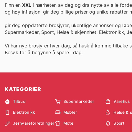
Finn en
XXL
i nærheten av deg og dra nytte av alle forde
og høy inflasjon. gir deg billige priser og unike rabatte
gir deg oppdaterte brosjyrer, ukentlige annonser og løp
Supermarkeder, Sport, Helse & skjønnhet, Elektronikk, J
Vi har nye brosjyrer hver dag, så husk å komme tilbake s
Besøk
for å begynne å spare i dag.
KATEGORIER
Tilbud
Supermarkeder
Varehus
Elektronikk
Møbler
Helse & 
Jernvareforretninger
Mote
Sport