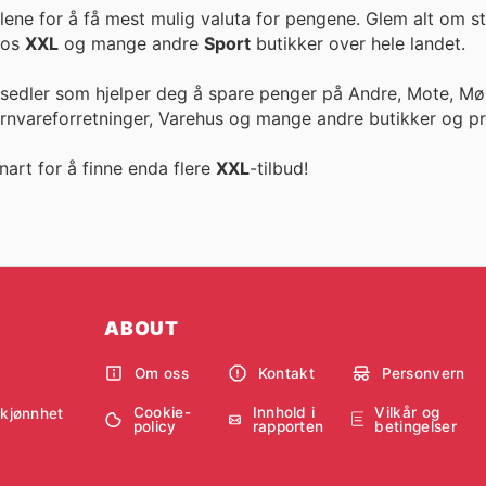
lene for å få mest mulig valuta for pengene. Glem alt om st
r hos
XXL
og mange andre
Sport
butikker over hele landet.
esedler som hjelper deg å spare penger på Andre, Mote, Møb
ernvareforretninger, Varehus og mange andre butikker og pr
nart for å finne enda flere
XXL
-tilbud!
ABOUT
Om oss
Kontakt
Personvern
Cookie-
Innhold i
Vilkår og
skjønnhet
policy
rapporten
betingelser