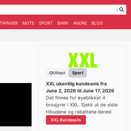
TNINGER
MOTE
SPORT
BARN
ANDRE
BLOG
Utløpt
Sport
XXL ukentlig kundeavis fra
June 2, 2026 til June 17, 2026
Det finnes for øyeblikket 4
brosjyrer i XXL. Sjekk ut de siste
tilbudene og rabattene deres!
XXL Kundeavis