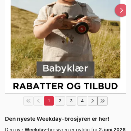
1
2
3
4
Den nyeste Weekday-brosjyren er her!
Den nye
Weekday
-brosjyren er gyldig fra
2. juni 2026