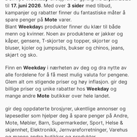
til
17. juni 2026
. Med over
3 sider
med tilbud,
kampanjer og rabatter finner du fantastiske måter å
spare penger på
Mote
varer.
Blant
Weekday
s produkter finner du klær til både
menn og kvinner. Noen av produktene er jakker og
kåper, gensere, T-skjorter og topper, skjorter og
bluser, kjoler og jumpsuits, bukser og chinos, jeans,
skjørt og sko.
Finn en
Weekday
i nærheten av deg og dra nytte av
alle fordelene for å få mest mulig valuta for pengene.
Glem alt om stigende priser og høy inflasjon. gir deg
billige priser og unike rabatter hos
Weekday
og
mange andre
Mote
butikker over hele landet.
gir deg oppdaterte brosjyrer, ukentlige annonser og
løpesedler som hjelper deg å spare penger på Andre,
Mote, Møbler, Barn, Supermarkeder, Sport, Helse &
skjønnhet, Elektronikk, Jernvareforretninger, Varehus
og mange andre butikker og produkter.