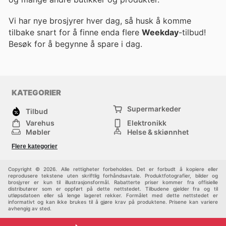
Vi har nye brosjyrer hver dag, så husk å komme
tilbake snart for å finne enda flere
Weekday
-tilbud!
Besøk
for å begynne å spare i dag.
KATEGORIER
Supermarkeder
Tilbud
Varehus
Elektronikk
Møbler
Helse & skjønnhet
Jernvareforretninger
Mote
Flere kategorier
Sport
Barn
Andre
Copyright © 2026. Alle rettigheter forbeholdes. Det er forbudt å kopiere eller
reprodusere tekstene uten skriftlig forhåndsavtale. Produktfotografier, bilder og
brosjyrer er kun til illustrasjonsformål. Rabatterte priser kommer fra offisielle
distributører som er oppført på dette nettstedet. Tilbudene gjelder fra og til
utløpsdatoen eller så lenge lageret rekker. Formålet med dette nettstedet er
informativt og kan ikke brukes til å gjøre krav på produktene. Prisene kan variere
avhengig av sted.