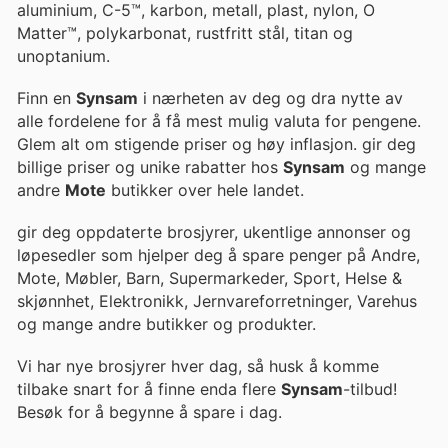
aluminium, C-5™, karbon, metall, plast, nylon, O
Matter™, polykarbonat, rustfritt stål, titan og
unoptanium.
Finn en
Synsam
i nærheten av deg og dra nytte av
alle fordelene for å få mest mulig valuta for pengene.
Glem alt om stigende priser og høy inflasjon. gir deg
billige priser og unike rabatter hos
Synsam
og mange
andre
Mote
butikker over hele landet.
gir deg oppdaterte brosjyrer, ukentlige annonser og
løpesedler som hjelper deg å spare penger på Andre,
Mote, Møbler, Barn, Supermarkeder, Sport, Helse &
skjønnhet, Elektronikk, Jernvareforretninger, Varehus
og mange andre butikker og produkter.
Vi har nye brosjyrer hver dag, så husk å komme
tilbake snart for å finne enda flere
Synsam
-tilbud!
Besøk
for å begynne å spare i dag.