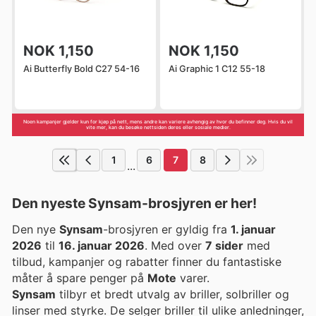
NOK 1,150
NOK 1,150
Ai Butterfly Bold C27 54-16
Ai Graphic 1 C12 55-18
Noen kampanjer gjelder kun for kjøp på nett, mens andre kan variere avhengig av hvor du befinner deg. Hvis du vil
vite mer, kan du besøke nettsiden deres eller sosiale medier.
1
6
7
8
...
Den nyeste Synsam-brosjyren er her!
Den nye
Synsam
-brosjyren er gyldig fra
1. januar
2026
til
16. januar 2026
. Med over
7 sider
med
tilbud, kampanjer og rabatter finner du fantastiske
måter å spare penger på
Mote
varer.
Synsam
tilbyr et bredt utvalg av briller, solbriller og
linser med styrke. De selger briller til ulike anledninger,