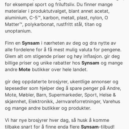
for eksempel sport og friluftsliv. Du finner mange
materialer i produktutvalget, blant annet acetat,
aluminium, C-5™, karbon, metall, plast, nylon, O
Matter™, polykarbonat, rustfritt stål, titan og
unoptanium.
Finn en
Synsam
i nærheten av deg og dra nytte av
alle fordelene for å få mest mulig valuta for pengene.
Glem alt om stigende priser og høy inflasjon. gir deg
billige priser og unike rabatter hos
Synsam
og mange
andre
Mote
butikker over hele landet.
gir deg oppdaterte brosjyrer, ukentlige annonser og
løpesedler som hjelper deg å spare penger på Andre,
Mote, Møbler, Barn, Supermarkeder, Sport, Helse &
skjønnhet, Elektronikk, Jernvareforretninger, Varehus
og mange andre butikker og produkter.
Vi har nye brosjyrer hver dag, så husk å komme
tilbake snart for å finne enda flere
Synsam
-tilbud!