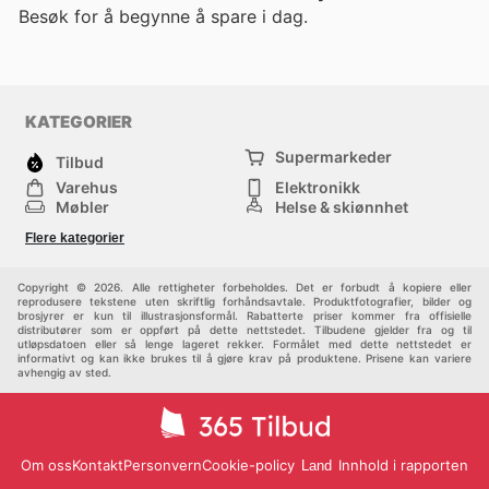
Besøk
for å begynne å spare i dag.
KATEGORIER
Supermarkeder
Tilbud
Varehus
Elektronikk
Møbler
Helse & skjønnhet
Jernvareforretninger
Mote
Flere kategorier
Sport
Barn
Andre
Copyright © 2026. Alle rettigheter forbeholdes. Det er forbudt å kopiere eller
reprodusere tekstene uten skriftlig forhåndsavtale. Produktfotografier, bilder og
brosjyrer er kun til illustrasjonsformål. Rabatterte priser kommer fra offisielle
distributører som er oppført på dette nettstedet. Tilbudene gjelder fra og til
utløpsdatoen eller så lenge lageret rekker. Formålet med dette nettstedet er
informativt og kan ikke brukes til å gjøre krav på produktene. Prisene kan variere
avhengig av sted.
Om oss
Kontakt
Personvern
Cookie-policy
Innhold i rapporten
Land