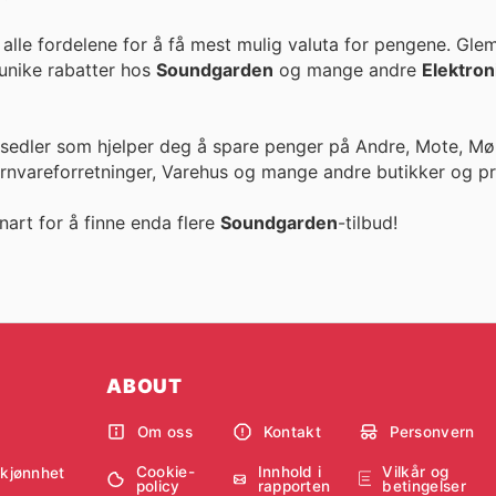
alle fordelene for å få mest mulig valuta for pengene. Gle
llige priser og unike rabatter hos
Soundgarden
og mange andre
Elektron
esedler som hjelper deg å spare penger på Andre, Mote, Møb
ernvareforretninger, Varehus og mange andre butikker og pr
nart for å finne enda flere
Soundgarden
-tilbud!
ABOUT
Om oss
Kontakt
Personvern
Cookie-
Innhold i
Vilkår og
skjønnhet
policy
rapporten
betingelser