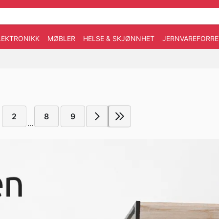
LEKTRONIKK
MØBLER
HELSE & SKJØNNHET
JERNVAREFORRE
2
8
9
...