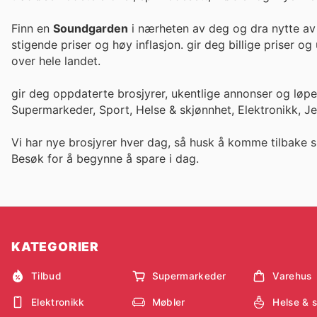
Finn en
Soundgarden
i nærheten av deg og dra nytte av 
stigende priser og høy inflasjon. gir deg bi
over hele landet.
gir deg oppdaterte brosjyrer, ukentlige annonser og løp
Supermarkeder, Sport, Helse & skjønnhet, Elektronikk, J
Vi har nye brosjyrer hver dag, så husk å komme tilbake s
Besøk
for å begynne å spare i dag.
KATEGORIER
Tilbud
Supermarkeder
Varehus
Elektronikk
Møbler
Helse & 