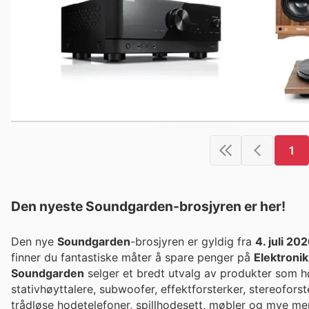
1
Den nyeste Soundgarden-brosjyren er her!
Den nye
Soundgarden
-brosjyren er gyldig fra
4. juli 20
finner du fantastiske måter å spare penger på
Elektronik
Soundgarden
selger et bredt utvalg av produkter som hø
stativhøyttalere, subwoofer, effektforsterker, stereoforster
trådløse hodetelefoner, spillhodesett, møbler og mye mer