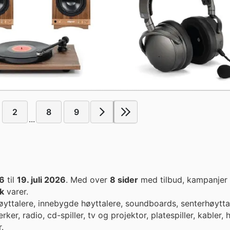
2
8
9
...
26
til
19. juli 2026
. Med over
8 sider
med tilbud, kampanjer 
k
varer.
yttalere, innebygde høyttalere, soundboards, senterhøytta
ker, radio, cd-spiller, tv og projektor, platespiller, kabler,
.