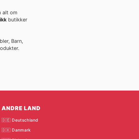
m alt om
ikk
butikker
ler, Barn,
odukter.
ANDRE LAND
🇩🇪 Deutschland
🇩🇰 Danmark