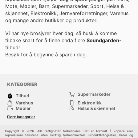
Mote, Møbler, Barn, Supermarkeder, Sport, Helse &
skjønnhet, Elektronikk, Jernvareforretninger, Varehus
og mange andre butikker og produkter.
Vi har nye brosjyrer hver dag, så husk å komme
tilbake snart for å finne enda flere
Soundgarden
-
tilbud!
Besøk
for å begynne å spare i dag.
KATEGORIER
Supermarkeder
Tilbud
Varehus
Elektronikk
Møbler
Helse & skjønnhet
Jernvareforretninger
Mote
Flere kategorier
Sport
Barn
Andre
Copyright © 2026. Alle rettigheter forbeholdes. Det er forbudt å kopiere eller
reprodusere tekstene uten skriftlig forhåndsavtale. Produktfotografier, bilder og