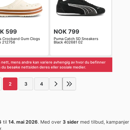
K 599
NOK 799
s Crocband Gum Clogs
Puma Catch SD Sneakers
e 212756
Black 402681 02
 nett, mens andre kan variere avhengig av hvor du befinner
an du besøke nettsiden deres eller sosiale medier.
2
3
4
6
til
14. mai 2026
. Med over
3 sider
med tilbud, kampanjer 
r.