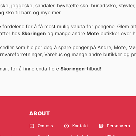
 sko, joggesko, sandaler, høyhælte sko, bunadssko, støvler,
 og sko til barn og mye mer.
e fordelene for å få mest mulig valuta for pengene. Glem al
ike rabatter hos
Skoringen
og mange andre
Mote
butikker over he
esedler som hjelper deg å spare penger på Andre, Mote, Møb
ernvareforretninger, Varehus og mange andre butikker og pr
nart for å finne enda flere
Skoringen
-tilbud!
ABOUT
Om oss
Kontakt
Personvern