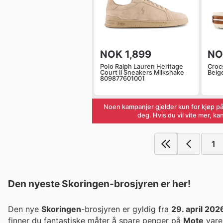
NOK 1,899
NO
Polo Ralph Lauren Heritage
Croc
Court II Sneakers Milkshake
Beig
809877601001
Noen kampanjer gjelder kun for kjøp på
deg. Hvis du vil vite mer, k
1
Den nyeste Skoringen-brosjyren er her!
Den nye
Skoringen
-brosjyren er gyldig fra
29. april 202
finner du fantastiske måter å spare penger på
Mote
vare