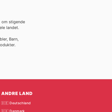
t om stigende
le landet.
ler, Barn,
odukter.
ANDRE LAND
🇩🇪 Deutschland
🇩🇰 Danmark