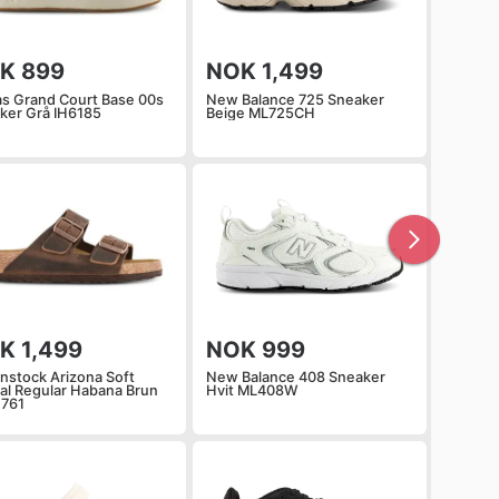
K 899
NOK 1,499
as Grand Court Base 00s
New Balance 725 Sneaker
ker Grå IH6185
Beige ML725CH
K 1,499
NOK 999
enstock Arizona Soft
New Balance 408 Sneaker
al Regular Habana Brun
Hvit ML408W
761