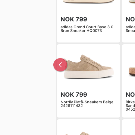
NOK 799
NO
adidas Grand Court Base 3.0
adid
Brun Sneaker HQ0073
Snea
NOK 799
NO
Norrliv Platå-Sneakers Beige
Birk
2426111432
Sand
0452