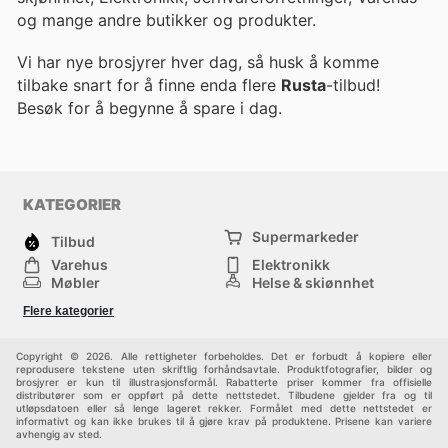
og mange andre butikker og produkter.
Vi har nye brosjyrer hver dag, så husk å komme
tilbake snart for å finne enda flere
Rusta
-tilbud!
Besøk
for å begynne å spare i dag.
KATEGORIER
Supermarkeder
Tilbud
Varehus
Elektronikk
Møbler
Helse & skjønnhet
Jernvareforretninger
Mote
Flere kategorier
Sport
Barn
Andre
Copyright © 2026. Alle rettigheter forbeholdes. Det er forbudt å kopiere eller
reprodusere tekstene uten skriftlig forhåndsavtale. Produktfotografier, bilder og
brosjyrer er kun til illustrasjonsformål. Rabatterte priser kommer fra offisielle
distributører som er oppført på dette nettstedet. Tilbudene gjelder fra og til
utløpsdatoen eller så lenge lageret rekker. Formålet med dette nettstedet er
informativt og kan ikke brukes til å gjøre krav på produktene. Prisene kan variere
avhengig av sted.