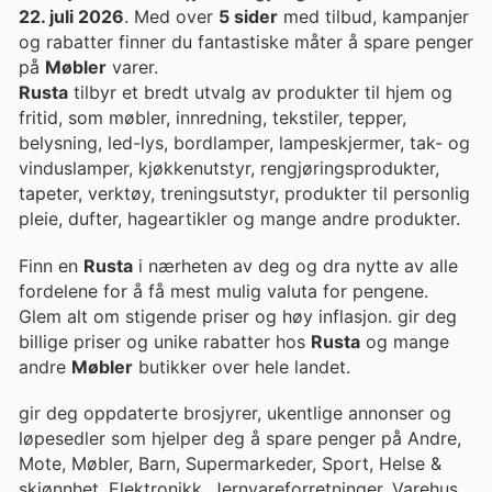
22. juli 2026
. Med over
5 sider
med tilbud, kampanjer
og rabatter finner du fantastiske måter å spare penger
på
Møbler
varer.
Rusta
tilbyr et bredt utvalg av produkter til hjem og
fritid, som møbler, innredning, tekstiler, tepper,
belysning, led-lys, bordlamper, lampeskjermer, tak- og
vinduslamper, kjøkkenutstyr, rengjøringsprodukter,
tapeter, verktøy, treningsutstyr, produkter til personlig
pleie, dufter, hageartikler og mange andre produkter.
Finn en
Rusta
i nærheten av deg og dra nytte av alle
fordelene for å få mest mulig valuta for pengene.
Glem alt om stigende priser og høy inflasjon. gir deg
billige priser og unike rabatter hos
Rusta
og mange
andre
Møbler
butikker over hele landet.
gir deg oppdaterte brosjyrer, ukentlige annonser og
løpesedler som hjelper deg å spare penger på Andre,
Mote, Møbler, Barn, Supermarkeder, Sport, Helse &
skjønnhet, Elektronikk, Jernvareforretninger, Varehus