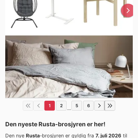
1
2
5
6
...
Den nyeste Rusta-brosjyren er her!
Den nye
Rusta
-brosjyren er gyldig fra
7. juli 2026
til