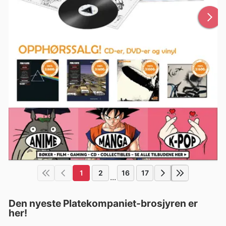
1
2
16
17
...
Den nyeste Platekompaniet-brosjyren er
her!