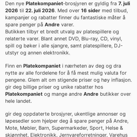
Den nye
Platekompaniet
-brosjyren er gyldig fra
7. juli
2026
til
22. juli 2026
. Med over
16 sider
med tilbud,
kampanjer og rabatter finner du fantastiske måter å
spare penger på
Andre
varer.
Butikken tilbyr et bredt utvalg av platespillere og
relaterte varer. Blant annet DVD, Blu-ray, CD, vinyl,
spill og bøker i alle sjangre, samt platespillere, DJ-
utstyr og annen elektronikk.
Finn en
Platekompaniet
i nærheten av deg og dra
nytte av alle fordelene for å få mest mulig valuta for
pengene. Glem alt om stigende priser og høy inflasjon.
gir deg billige priser og unike rabatter hos
Platekompaniet
og mange andre
Andre
butikker over
hele landet.
gir deg oppdaterte brosjyrer, ukentlige annonser og
løpesedler som hjelper deg å spare penger på Andre,
Mote, Møbler, Barn, Supermarkeder, Sport, Helse &
skjønnhet, Elektronikk, Jernvareforretninger, Varehus