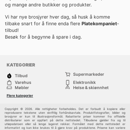
og mange andre butikker og produkter.
Vi har nye brosjyrer hver dag, så husk å komme
tilbake snart for å finne enda flere
Platekompaniet
-
tilbud!
Besøk
for å begynne å spare i dag.
KATEGORIER
Supermarkeder
Tilbud
Varehus
Elektronikk
Møbler
Helse & skjønnhet
Jernvareforretninger
Mote
Flere kategorier
Sport
Barn
Andre
Copyright © 2026. Alle rettigheter forbeholdes. Det er forbudt å kopiere eller
reprodusere tekstene uten skriftlig forhåndsavtale. Produktfotografier, bilder og
brosjyrer er kun til illustrasjonsformål. Rabatterte priser kommer fra offisielle
distributører som er oppført på dette nettstedet. Tilbudene gjelder fra og til
utløpsdatoen eller så lenge lageret rekker. Formålet med dette nettstedet er
informativt og kan ikke brukes til å gjøre krav på produktene. Prisene kan variere