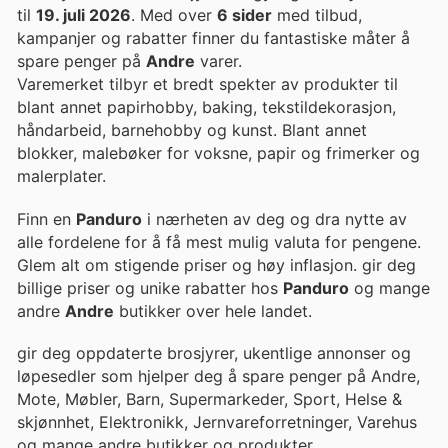
til
19. juli 2026
. Med over
6 sider
med tilbud,
kampanjer og rabatter finner du fantastiske måter å
spare penger på
Andre
varer.
Varemerket tilbyr et bredt spekter av produkter til
blant annet papirhobby, baking, tekstildekorasjon,
håndarbeid, barnehobby og kunst. Blant annet
blokker, malebøker for voksne, papir og frimerker og
malerplater.
Finn en
Panduro
i nærheten av deg og dra nytte av
alle fordelene for å få mest mulig valuta for pengene.
Glem alt om stigende priser og høy inflasjon. gir deg
billige priser og unike rabatter hos
Panduro
og mange
andre
Andre
butikker over hele landet.
gir deg oppdaterte brosjyrer, ukentlige annonser og
løpesedler som hjelper deg å spare penger på Andre,
Mote, Møbler, Barn, Supermarkeder, Sport, Helse &
skjønnhet, Elektronikk, Jernvareforretninger, Varehus
og mange andre butikker og produkter.