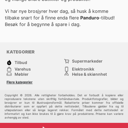
Vi har nye brosjyrer hver dag, så husk å komme
tilbake snart for å finne enda flere
Panduro
-tilbud!
Besøk
for å begynne å spare i dag.
KATEGORIER
Supermarkeder
Tilbud
Varehus
Elektronikk
Møbler
Helse & skjønnhet
Jernvareforretninger
Mote
Flere kategorier
Sport
Barn
Andre
Copyright © 2026. Alle rettigheter forbeholdes. Det er forbudt å kopiere eller
reprodusere tekstene uten skriftlig forhåndsavtale. Produktfotografier, bilder og
brosjyrer er kun til illustrasjonsformål. Rabatterte priser kommer fra offisielle
distributører som er oppført på dette nettstedet. Tilbudene gjelder fra og til
utløpsdatoen eller så lenge lageret rekker. Formålet med dette nettstedet er
informativt og kan ikke brukes til å gjøre krav på produktene. Prisene kan variere
avhengig av sted.