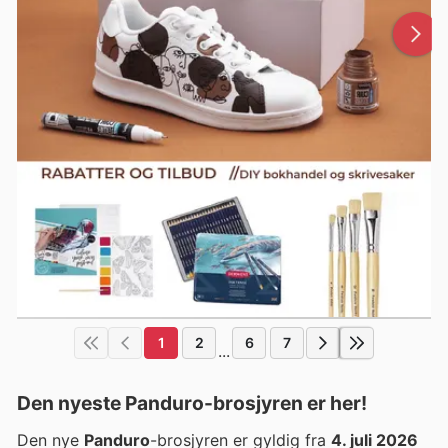
1
2
6
7
...
Den nyeste Panduro-brosjyren er her!
Den nye
Panduro
-brosjyren er gyldig fra
4. juli 2026