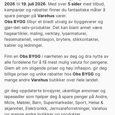
2026
til
19. juli 2026
. Med over
5 sider
med tilbud,
kampanjer og rabatter finner du fantastiske måter å
spare penger på
Varehus
varer.
Obs BYGG
tilbyr et bredt utvalg av byggevarer og
gjør-det-selv-produkter. Det kan blant annet være
hageartikler, maling, verktøy, lysarmaturer,
festemateriell, ventilasjon, brytere, stikkontakter,
kabler og ledninger.
Finn en
Obs BYGG
i nærheten av deg og dra nytte av
alle fordelene for å få mest mulig valuta for pengene.
Glem alt om stigende priser og høy inflasjon. gir deg
billige priser og unike rabatter hos
Obs BYGG
og
mange andre
Varehus
butikker over hele landet.
gir deg oppdaterte brosjyrer, ukentlige annonser og
løpesedler som hjelper deg å spare penger på Andre,
Mote, Møbler, Barn, Supermarkeder, Sport, Helse &
skjønnhet, Elektronikk, Jernvareforretninger, Varehus
og mange andre butikker og produkter.