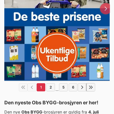
1
2
5
6
...
Den nyeste Obs BYGG-brosjyren er her!
Den nye
Obs BYGG
-brosjyren er gyldig fra
4. juli