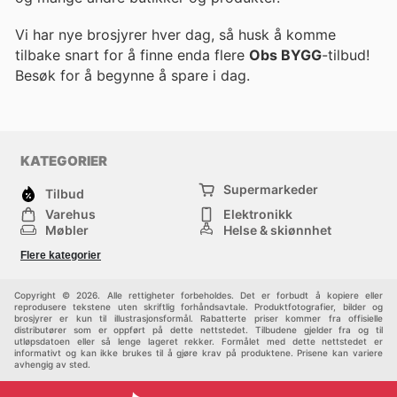
Vi har nye brosjyrer hver dag, så husk å komme
tilbake snart for å finne enda flere
Obs BYGG
-tilbud!
Besøk
for å begynne å spare i dag.
KATEGORIER
Supermarkeder
Tilbud
Varehus
Elektronikk
Møbler
Helse & skjønnhet
Jernvareforretninger
Mote
Flere kategorier
Sport
Barn
Andre
Copyright © 2026. Alle rettigheter forbeholdes. Det er forbudt å kopiere eller
reprodusere tekstene uten skriftlig forhåndsavtale. Produktfotografier, bilder og
brosjyrer er kun til illustrasjonsformål. Rabatterte priser kommer fra offisielle
distributører som er oppført på dette nettstedet. Tilbudene gjelder fra og til
utløpsdatoen eller så lenge lageret rekker. Formålet med dette nettstedet er
informativt og kan ikke brukes til å gjøre krav på produktene. Prisene kan variere
avhengig av sted.