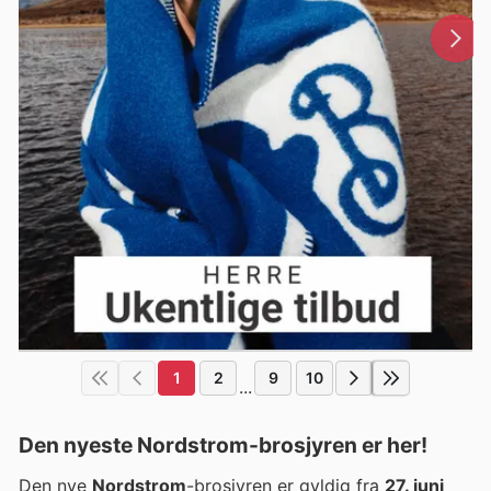
1
2
9
10
...
Den nyeste Nordstrom-brosjyren er her!
Den nye
Nordstrom
-brosjyren er gyldig fra
27. juni