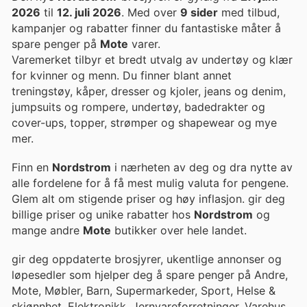
2026
til
12. juli 2026
. Med over
9 sider
med tilbud,
kampanjer og rabatter finner du fantastiske måter å
spare penger på
Mote
varer.
Varemerket tilbyr et bredt utvalg av undertøy og klær
for kvinner og menn. Du finner blant annet
treningstøy, kåper, dresser og kjoler, jeans og denim,
jumpsuits og rompere, undertøy, badedrakter og
cover-ups, topper, strømper og shapewear og mye
mer.
Finn en
Nordstrom
i nærheten av deg og dra nytte av
alle fordelene for å få mest mulig valuta for pengene.
Glem alt om stigende priser og høy inflasjon. gir deg
billige priser og unike rabatter hos
Nordstrom
og
mange andre
Mote
butikker over hele landet.
gir deg oppdaterte brosjyrer, ukentlige annonser og
løpesedler som hjelper deg å spare penger på Andre,
Mote, Møbler, Barn, Supermarkeder, Sport, Helse &
skjønnhet, Elektronikk, Jernvareforretninger, Varehus