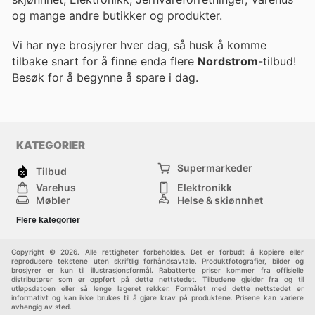
og mange andre butikker og produkter.
Vi har nye brosjyrer hver dag, så husk å komme
tilbake snart for å finne enda flere
Nordstrom
-tilbud!
Besøk
for å begynne å spare i dag.
KATEGORIER
Supermarkeder
Tilbud
Varehus
Elektronikk
Møbler
Helse & skjønnhet
Jernvareforretninger
Mote
Flere kategorier
Sport
Barn
Andre
Copyright © 2026. Alle rettigheter forbeholdes. Det er forbudt å kopiere eller
reprodusere tekstene uten skriftlig forhåndsavtale. Produktfotografier, bilder og
brosjyrer er kun til illustrasjonsformål. Rabatterte priser kommer fra offisielle
distributører som er oppført på dette nettstedet. Tilbudene gjelder fra og til
utløpsdatoen eller så lenge lageret rekker. Formålet med dette nettstedet er
informativt og kan ikke brukes til å gjøre krav på produktene. Prisene kan variere
avhengig av sted.