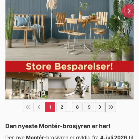
1
2
8
9
...
Den nyeste Montér-brosjyren er her!
Den nye
Montér
-brosjyren er gyldig fra
4. juli 2026
til