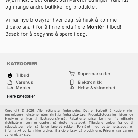
og mange andre butikker og produkter.
Vi har nye brosjyrer hver dag, så husk å komme
tilbake snart for å finne enda flere
Montér
-tilbud!
Besøk
for å begynne å spare i dag.
KATEGORIER
Supermarkeder
Tilbud
Varehus
Elektronikk
Møbler
Helse & skjønnhet
Jernvareforretninger
Mote
Flere kategorier
Sport
Barn
Andre
Copyright © 2026. Alle rettigheter forbeholdes. Det er forbudt å kopiere eller
reprodusere tekstene uten skriftlig forhåndsavtale. Produktfotografier, bilder og
brosjyrer er kun til illustrasjonsformål. Rabatterte priser kommer fra offisielle
distributører som er oppført på dette nettstedet. Tilbudene gjelder fra og til
utløpsdatoen eller så lenge lageret rekker. Formålet med dette nettstedet er
informativt og kan ikke brukes til å gjøre krav på produktene. Prisene kan variere
avhengig av sted.