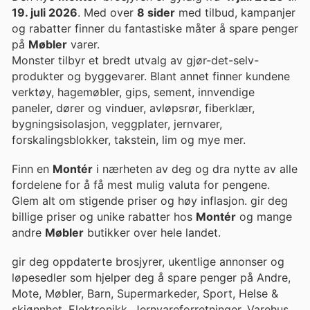
19. juli 2026
. Med over
8 sider
med tilbud, kampanjer
og rabatter finner du fantastiske måter å spare penger
på
Møbler
varer.
Monster tilbyr et bredt utvalg av gjør-det-selv-
produkter og byggevarer. Blant annet finner kundene
verktøy, hagemøbler, gips, sement, innvendige
paneler, dører og vinduer, avløpsrør, fiberklær,
bygningsisolasjon, veggplater, jernvarer,
forskalingsblokker, takstein, lim og mye mer.
Finn en
Montér
i nærheten av deg og dra nytte av alle
fordelene for å få mest mulig valuta for pengene.
Glem alt om stigende priser og høy inflasjon. gir deg
billige priser og unike rabatter hos
Montér
og mange
andre
Møbler
butikker over hele landet.
gir deg oppdaterte brosjyrer, ukentlige annonser og
løpesedler som hjelper deg å spare penger på Andre,
Mote, Møbler, Barn, Supermarkeder, Sport, Helse &
skjønnhet, Elektronikk, Jernvareforretninger, Varehus