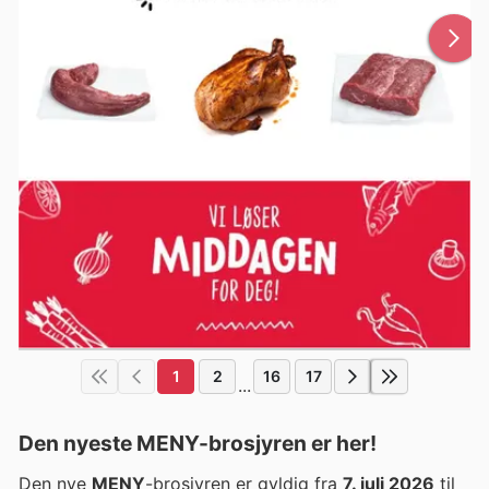
1
2
16
17
...
Den nyeste MENY-brosjyren er her!
Den nye
MENY
-brosjyren er gyldig fra
7. juli 2026
til