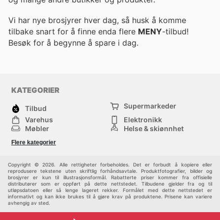
Vi har nye brosjyrer hver dag, så husk å komme
tilbake snart for å finne enda flere
MENY
-tilbud!
Besøk
for å begynne å spare i dag.
KATEGORIER
Supermarkeder
Tilbud
Varehus
Elektronikk
Møbler
Helse & skjønnhet
Jernvareforretninger
Mote
Flere kategorier
Sport
Barn
Andre
Copyright © 2026. Alle rettigheter forbeholdes. Det er forbudt å kopiere eller
reprodusere tekstene uten skriftlig forhåndsavtale. Produktfotografier, bilder og
brosjyrer er kun til illustrasjonsformål. Rabatterte priser kommer fra offisielle
distributører som er oppført på dette nettstedet. Tilbudene gjelder fra og til
utløpsdatoen eller så lenge lageret rekker. Formålet med dette nettstedet er
informativt og kan ikke brukes til å gjøre krav på produktene. Prisene kan variere
avhengig av sted.