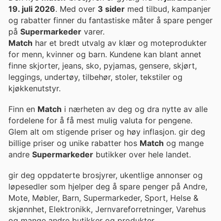
19. juli 2026
. Med over
3 sider
med tilbud, kampanjer
og rabatter finner du fantastiske måter å spare penger
på
Supermarkeder
varer.
Match
har et bredt utvalg av klær og moteprodukter
for menn, kvinner og barn. Kundene kan blant annet
finne skjorter, jeans, sko, pyjamas, gensere, skjørt,
leggings, undertøy, tilbehør, stoler, tekstiler og
kjøkkenutstyr.
Finn en
Match
i nærheten av deg og dra nytte av alle
fordelene for å få mest mulig valuta for pengene.
Glem alt om stigende priser og høy inflasjon. gir deg
billige priser og unike rabatter hos
Match
og mange
andre
Supermarkeder
butikker over hele landet.
gir deg oppdaterte brosjyrer, ukentlige annonser og
løpesedler som hjelper deg å spare penger på Andre,
Mote, Møbler, Barn, Supermarkeder, Sport, Helse &
skjønnhet, Elektronikk, Jernvareforretninger, Varehus
og mange andre butikker og produkter.