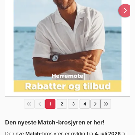
1
2
3
4
Den nyeste Match-brosjyren er her!
Den nye
Match
-brosjyren er gyldig fra
4. juli 2026
til