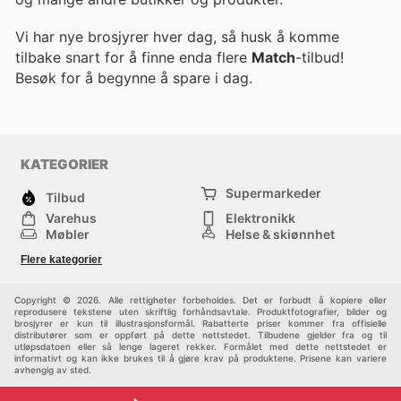
Vi har nye brosjyrer hver dag, så husk å komme
tilbake snart for å finne enda flere
Match
-tilbud!
Besøk
for å begynne å spare i dag.
KATEGORIER
Supermarkeder
Tilbud
Varehus
Elektronikk
Møbler
Helse & skjønnhet
Jernvareforretninger
Mote
Flere kategorier
Sport
Barn
Andre
Copyright © 2026. Alle rettigheter forbeholdes. Det er forbudt å kopiere eller
reprodusere tekstene uten skriftlig forhåndsavtale. Produktfotografier, bilder og
brosjyrer er kun til illustrasjonsformål. Rabatterte priser kommer fra offisielle
distributører som er oppført på dette nettstedet. Tilbudene gjelder fra og til
utløpsdatoen eller så lenge lageret rekker. Formålet med dette nettstedet er
informativt og kan ikke brukes til å gjøre krav på produktene. Prisene kan variere
avhengig av sted.