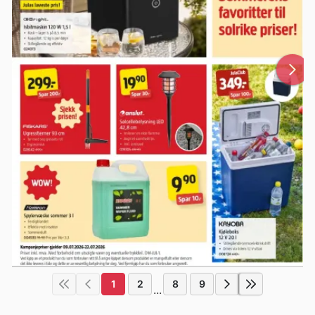
1
2
8
9
...