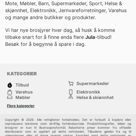
Mote, Møbler, Barn, Supermarkeder, Sport, Helse &
skjønnhet, Elektronikk, Jernvareforretninger, Varehus
og mange andre butikker og produkter.
Vi har nye brosjyrer hver dag, så husk å komme
tilbake snart for å finne enda flere
Jula
-tilbud!
Besøk
for å begynne å spare i dag.
KATEGORIER
Supermarkeder
Tilbud
Varehus
Elektronikk
Møbler
Helse & skjønnhet
Jernvareforretninger
Mote
Flere kategorier
Sport
Barn
Andre
Copyright © 2026. Alle rettigheter forbeholdes. Det er forbudt å kopiere eller
reprodusere tekstene uten skriftlig forhåndsavtale. Produktfotografier, bilder og
brosjyrer er kun til illustrasjonsformål. Rabatterte priser kommer fra offisielle
distributører som er oppført på dette nettstedet. Tilbudene gjelder fra og til
utløpsdatoen eller så lenge lageret rekker. Formålet med dette nettstedet er