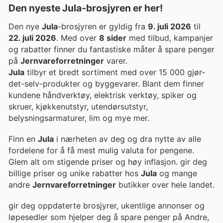
Den nyeste Jula-brosjyren er her!
Den nye
Jula
-brosjyren er gyldig fra
9. juli 2026
til
22. juli 2026
. Med over
8 sider
med tilbud, kampanjer
og rabatter finner du fantastiske måter å spare penger
på
Jernvareforretninger
varer.
Jula
tilbyr et bredt sortiment med over 15 000 gjør-
det-selv-produkter og byggevarer. Blant dem finner
kundene håndverktøy, elektrisk verktøy, spiker og
skruer, kjøkkenutstyr, utendørsutstyr,
belysningsarmaturer, lim og mye mer.
Finn en
Jula
i nærheten av deg og dra nytte av alle
fordelene for å få mest mulig valuta for pengene.
Glem alt om stigende priser og høy inflasjon. gir deg
billige priser og unike rabatter hos
Jula
og mange
andre
Jernvareforretninger
butikker over hele landet.
gir deg oppdaterte brosjyrer, ukentlige annonser og
løpesedler som hjelper deg å spare penger på Andre,