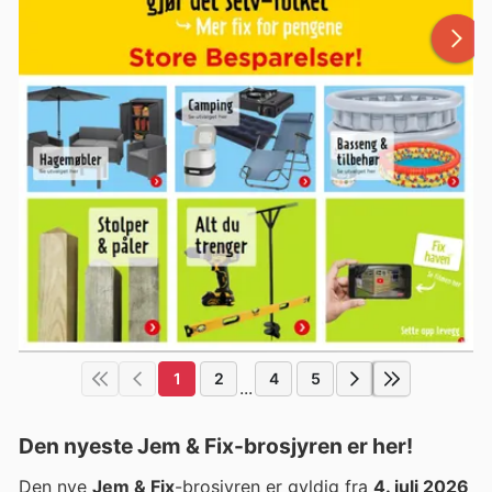
1
2
4
5
...
Den nyeste Jem & Fix-brosjyren er her!
Den nye
Jem & Fix
-brosjyren er gyldig fra
4. juli 2026