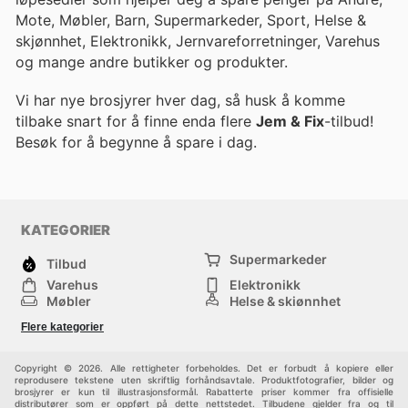
Mote, Møbler, Barn, Supermarkeder, Sport, Helse &
skjønnhet, Elektronikk, Jernvareforretninger, Varehus
og mange andre butikker og produkter.
Vi har nye brosjyrer hver dag, så husk å komme
tilbake snart for å finne enda flere
Jem & Fix
-tilbud!
Besøk
for å begynne å spare i dag.
KATEGORIER
Supermarkeder
Tilbud
Varehus
Elektronikk
Møbler
Helse & skjønnhet
Jernvareforretninger
Mote
Flere kategorier
Sport
Barn
Andre
Copyright © 2026. Alle rettigheter forbeholdes. Det er forbudt å kopiere eller
reprodusere tekstene uten skriftlig forhåndsavtale. Produktfotografier, bilder og
brosjyrer er kun til illustrasjonsformål. Rabatterte priser kommer fra offisielle
distributører som er oppført på dette nettstedet. Tilbudene gjelder fra og til