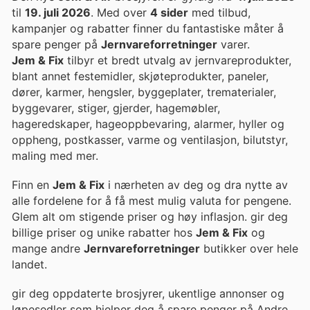
til
19. juli 2026
. Med over
4 sider
med tilbud,
kampanjer og rabatter finner du fantastiske måter å
spare penger på
Jernvareforretninger
varer.
Jem & Fix
tilbyr et bredt utvalg av jernvareprodukter,
blant annet festemidler, skjøteprodukter, paneler,
dører, karmer, hengsler, byggeplater, trematerialer,
byggevarer, stiger, gjerder, hagemøbler,
hageredskaper, hageoppbevaring, alarmer, hyller og
oppheng, postkasser, varme og ventilasjon, bilutstyr,
maling med mer.
Finn en
Jem & Fix
i nærheten av deg og dra nytte av
alle fordelene for å få mest mulig valuta for pengene.
Glem alt om stigende priser og høy inflasjon. gir deg
billige priser og unike rabatter hos
Jem & Fix
og
mange andre
Jernvareforretninger
butikker over hele
landet.
gir deg oppdaterte brosjyrer, ukentlige annonser og
løpesedler som hjelper deg å spare penger på Andre,