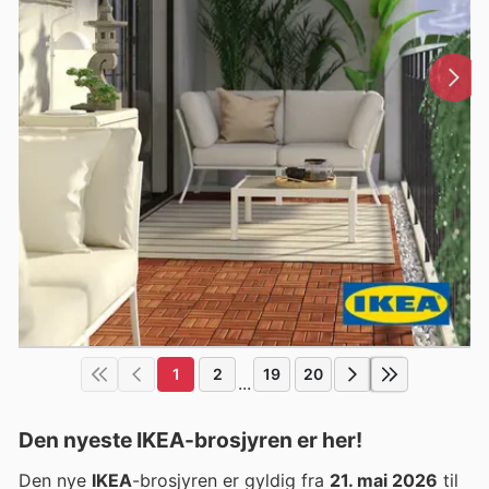
1
2
19
20
...
Den nyeste IKEA-brosjyren er her!
Den nye
IKEA
-brosjyren er gyldig fra
21. mai 2026
til