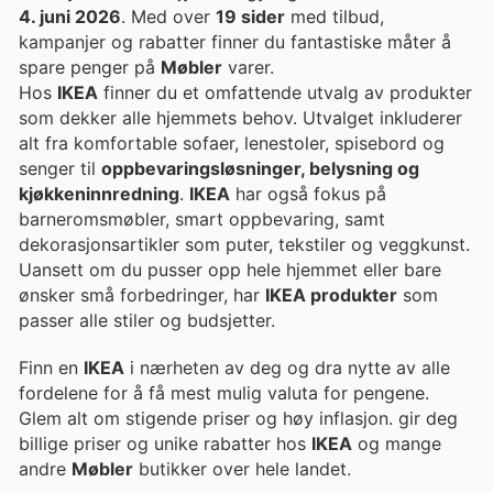
4. juni 2026
. Med over
19 sider
med tilbud,
kampanjer og rabatter finner du fantastiske måter å
spare penger på
Møbler
varer.
Hos
IKEA
finner du et omfattende utvalg av produkter
som dekker alle hjemmets behov. Utvalget inkluderer
alt fra komfortable sofaer, lenestoler, spisebord og
senger til
oppbevaringsløsninger, belysning og
kjøkkeninnredning
.
IKEA
har også fokus på
barneromsmøbler, smart oppbevaring, samt
dekorasjonsartikler som puter, tekstiler og veggkunst.
Uansett om du pusser opp hele hjemmet eller bare
ønsker små forbedringer, har
IKEA produkter
som
passer alle stiler og budsjetter.
Finn en
IKEA
i nærheten av deg og dra nytte av alle
fordelene for å få mest mulig valuta for pengene.
Glem alt om stigende priser og høy inflasjon. gir deg
billige priser og unike rabatter hos
IKEA
og mange
andre
Møbler
butikker over hele landet.