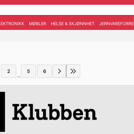
LEKTRONIKK
MØBLER
HELSE & SKJØNNHET
JERNVAREFORRE
2
5
6
...