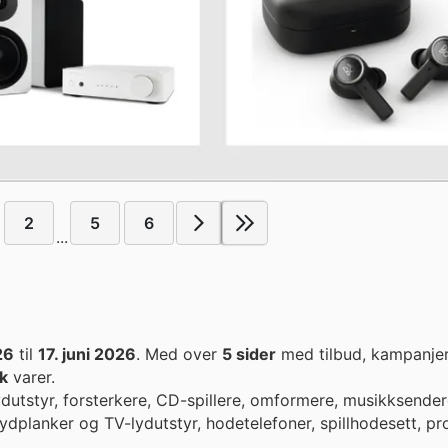
2
5
6
...
26
til
17. juni 2026
. Med over
5 sider
med tilbud, kampanjer
k
varer.
dutstyr, forsterkere, CD-spillere, omformere, musikksender
lydplanker og TV-lydutstyr, hodetelefoner, spillhodesett, pr