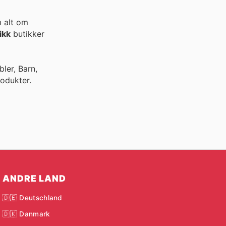
m alt om
ikk
butikker
ler, Barn,
odukter.
ANDRE LAND
🇩🇪 Deutschland
🇩🇰 Danmark