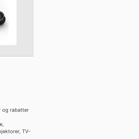
 og rabatter
e,
ojektorer, TV-