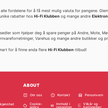
alle fordelene for å få mest mulig valuta for pengene. Gle
llige priser og unike rabatter hos
Hi-Fi Klubben
og mange andre
Elektron
esedler som hjelper deg å spare penger på Andre, Mote, Møb
ernvareforretninger, Varehus og mange andre butikker og pr
nart for å finne enda flere
Hi-Fi Klubben
-tilbud!
ABOUT
Om oss
Kontakt
Personvern
Cookie-
Innhold i
Vilkår og
skjønnhet
policy
rapporten
betingelser