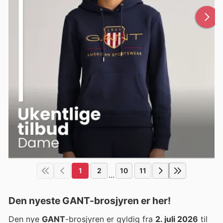
1
2
10
11
...
Den nyeste GANT-brosjyren er her!
Den nye
GANT
-brosjyren er gyldig fra
2. juli 2026
til