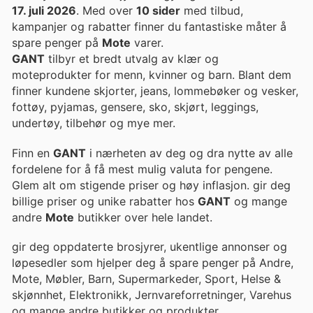
17. juli 2026
. Med over
10 sider
med tilbud,
kampanjer og rabatter finner du fantastiske måter å
spare penger på
Mote
varer.
GANT
tilbyr et bredt utvalg av klær og
moteprodukter for menn, kvinner og barn. Blant dem
finner kundene skjorter, jeans, lommebøker og vesker,
fottøy, pyjamas, gensere, sko, skjørt, leggings,
undertøy, tilbehør og mye mer.
Finn en
GANT
i nærheten av deg og dra nytte av alle
fordelene for å få mest mulig valuta for pengene.
Glem alt om stigende priser og høy inflasjon. gir deg
billige priser og unike rabatter hos
GANT
og mange
andre
Mote
butikker over hele landet.
gir deg oppdaterte brosjyrer, ukentlige annonser og
løpesedler som hjelper deg å spare penger på Andre,
Mote, Møbler, Barn, Supermarkeder, Sport, Helse &
skjønnhet, Elektronikk, Jernvareforretninger, Varehus
og mange andre butikker og produkter.