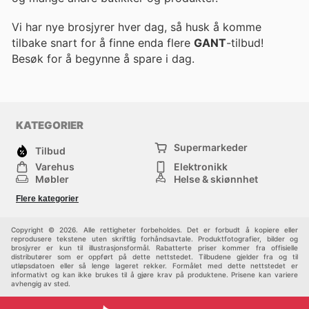
Vi har nye brosjyrer hver dag, så husk å komme
tilbake snart for å finne enda flere
GANT
-tilbud!
Besøk
for å begynne å spare i dag.
KATEGORIER
Supermarkeder
Tilbud
Varehus
Elektronikk
Møbler
Helse & skjønnhet
Jernvareforretninger
Mote
Flere kategorier
Sport
Barn
Andre
Copyright © 2026. Alle rettigheter forbeholdes. Det er forbudt å kopiere eller
reprodusere tekstene uten skriftlig forhåndsavtale. Produktfotografier, bilder og
brosjyrer er kun til illustrasjonsformål. Rabatterte priser kommer fra offisielle
distributører som er oppført på dette nettstedet. Tilbudene gjelder fra og til
utløpsdatoen eller så lenge lageret rekker. Formålet med dette nettstedet er
informativt og kan ikke brukes til å gjøre krav på produktene. Prisene kan variere
avhengig av sted.