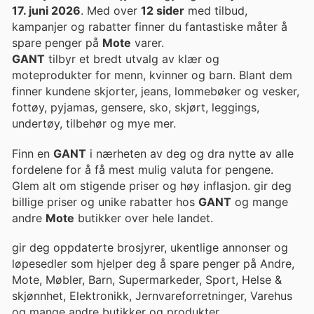
17. juni 2026
. Med over
12 sider
med tilbud,
kampanjer og rabatter finner du fantastiske måter å
spare penger på
Mote
varer.
GANT
tilbyr et bredt utvalg av klær og
moteprodukter for menn, kvinner og barn. Blant dem
finner kundene skjorter, jeans, lommebøker og vesker,
fottøy, pyjamas, gensere, sko, skjørt, leggings,
undertøy, tilbehør og mye mer.
Finn en
GANT
i nærheten av deg og dra nytte av alle
fordelene for å få mest mulig valuta for pengene.
Glem alt om stigende priser og høy inflasjon. gir deg
billige priser og unike rabatter hos
GANT
og mange
andre
Mote
butikker over hele landet.
gir deg oppdaterte brosjyrer, ukentlige annonser og
løpesedler som hjelper deg å spare penger på Andre,
Mote, Møbler, Barn, Supermarkeder, Sport, Helse &
skjønnhet, Elektronikk, Jernvareforretninger, Varehus
og mange andre butikker og produkter.