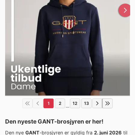
1
2
12
13
...
Den nyeste GANT-brosjyren er her!
Den nye
GANT
-brosjyren er gyldig fra
2. juni 2026
til