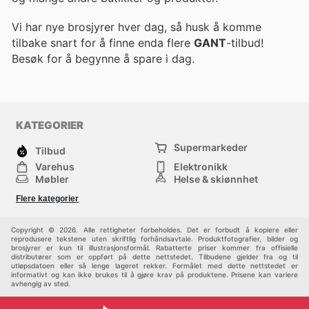
Vi har nye brosjyrer hver dag, så husk å komme
tilbake snart for å finne enda flere
GANT
-tilbud!
Besøk
for å begynne å spare i dag.
KATEGORIER
Supermarkeder
Tilbud
Varehus
Elektronikk
Møbler
Helse & skjønnhet
Jernvareforretninger
Mote
Flere kategorier
Sport
Barn
Andre
Copyright © 2026. Alle rettigheter forbeholdes. Det er forbudt å kopiere eller
reprodusere tekstene uten skriftlig forhåndsavtale. Produktfotografier, bilder og
brosjyrer er kun til illustrasjonsformål. Rabatterte priser kommer fra offisielle
distributører som er oppført på dette nettstedet. Tilbudene gjelder fra og til
utløpsdatoen eller så lenge lageret rekker. Formålet med dette nettstedet er
informativt og kan ikke brukes til å gjøre krav på produktene. Prisene kan variere
avhengig av sted.