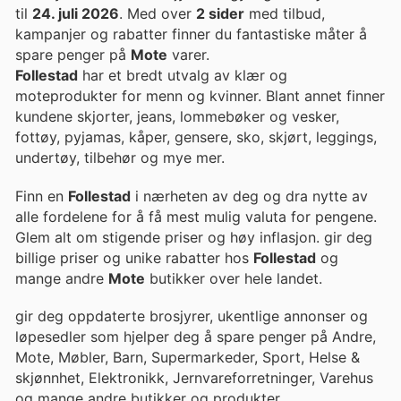
til
24. juli 2026
. Med over
2 sider
med tilbud,
kampanjer og rabatter finner du fantastiske måter å
spare penger på
Mote
varer.
Follestad
har et bredt utvalg av klær og
moteprodukter for menn og kvinner. Blant annet finner
kundene skjorter, jeans, lommebøker og vesker,
fottøy, pyjamas, kåper, gensere, sko, skjørt, leggings,
undertøy, tilbehør og mye mer.
Finn en
Follestad
i nærheten av deg og dra nytte av
alle fordelene for å få mest mulig valuta for pengene.
Glem alt om stigende priser og høy inflasjon. gir deg
billige priser og unike rabatter hos
Follestad
og
mange andre
Mote
butikker over hele landet.
gir deg oppdaterte brosjyrer, ukentlige annonser og
løpesedler som hjelper deg å spare penger på Andre,
Mote, Møbler, Barn, Supermarkeder, Sport, Helse &
skjønnhet, Elektronikk, Jernvareforretninger, Varehus
og mange andre butikker og produkter.