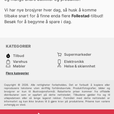
Vi har nye brosjyrer hver dag, så husk å komme
tilbake snart for å finne enda flere
Follestad
-tilbud!
Besøk
for å begynne å spare i dag.
KATEGORIER
Supermarkeder
Tilbud
Varehus
Elektronikk
Møbler
Helse & skjønnhet
Jernvareforretninger
Mote
Flere kategorier
Sport
Barn
Andre
Copyright © 2026. Alle rettigheter forbeholdes. Det er forbudt å kopiere eller
reprodusere tekstene uten skriftlig forhåndsavtale. Produktfotografier, bilder og
brosjyrer er kun til illustrasjonsformål. Rabatterte priser kommer fra offisielle
distributører som er oppført på dette nettstedet. Tilbudene gjelder fra og til
utløpsdatoen eller så lenge lageret rekker. Formålet med dette nettstedet er
informativt og kan ikke brukes til å gjøre krav på produktene. Prisene kan variere
avhengig av sted.