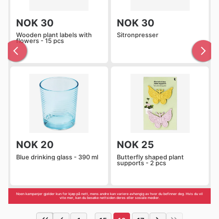
NOK 30
NOK 30
Wooden plant labels with
Sitronpresser
flowers - 15 pcs
NOK 20
NOK 25
Blue drinking glass - 390 ml
Butterfly shaped plant
supports - 2 pcs
Noen kampanjer gjelder kun for kjøp på nett, mens andre kan variere avhengig av hvor du befinner deg. Hvis du vil
vite mer, kan du besøke nettsiden deres eller sosiale medier.