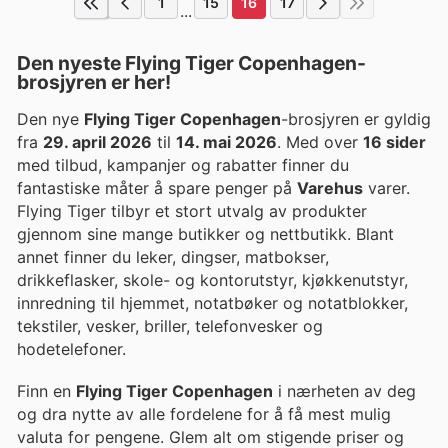
1
15
16
17
...
Den nyeste Flying Tiger Copenhagen-
brosjyren er her!
Den nye
Flying Tiger Copenhagen
-brosjyren er gyldig
fra
29. april 2026
til
14. mai 2026
. Med over
16 sider
med tilbud, kampanjer og rabatter finner du
fantastiske måter å spare penger på
Varehus
varer.
Flying Tiger tilbyr et stort utvalg av produkter
gjennom sine mange butikker og nettbutikk. Blant
annet finner du leker, dingser, matbokser,
drikkeflasker, skole- og kontorutstyr, kjøkkenutstyr,
innredning til hjemmet, notatbøker og notatblokker,
tekstiler, vesker, briller, telefonvesker og
hodetelefoner.
Finn en
Flying Tiger Copenhagen
i nærheten av deg
og dra nytte av alle fordelene for å få mest mulig
valuta for pengene. Glem alt om stigende priser og