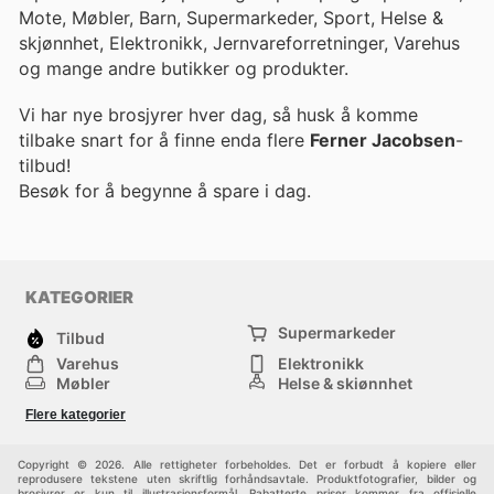
Mote, Møbler, Barn, Supermarkeder, Sport, Helse &
skjønnhet, Elektronikk, Jernvareforretninger, Varehus
og mange andre butikker og produkter.
Vi har nye brosjyrer hver dag, så husk å komme
tilbake snart for å finne enda flere
Ferner Jacobsen
-
tilbud!
Besøk
for å begynne å spare i dag.
KATEGORIER
Supermarkeder
Tilbud
Varehus
Elektronikk
Møbler
Helse & skjønnhet
Jernvareforretninger
Mote
Flere kategorier
Sport
Barn
Andre
Copyright © 2026. Alle rettigheter forbeholdes. Det er forbudt å kopiere eller
reprodusere tekstene uten skriftlig forhåndsavtale. Produktfotografier, bilder og
brosjyrer er kun til illustrasjonsformål. Rabatterte priser kommer fra offisielle