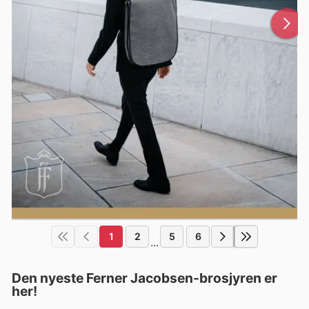
1
2
5
6
...
Den nyeste Ferner Jacobsen-brosjyren er
her!