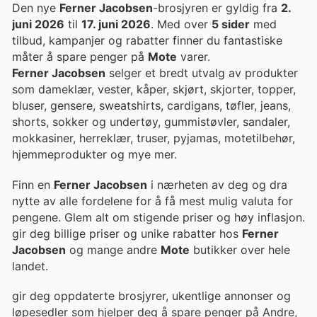
Den nye
Ferner Jacobsen
-brosjyren er gyldig fra
2.
juni 2026
til
17. juni 2026
. Med over
5 sider
med
tilbud, kampanjer og rabatter finner du fantastiske
måter å spare penger på
Mote
varer.
Ferner Jacobsen
selger et bredt utvalg av produkter
som dameklær, vester, kåper, skjørt, skjorter, topper,
bluser, gensere, sweatshirts, cardigans, tøfler, jeans,
shorts, sokker og undertøy, gummistøvler, sandaler,
mokkasiner, herreklær, truser, pyjamas, motetilbehør,
hjemmeprodukter og mye mer.
Finn en
Ferner Jacobsen
i nærheten av deg og dra
nytte av alle fordelene for å få mest mulig valuta for
pengene. Glem alt om stigende priser og høy inflasjon.
gir deg billige priser og unike rabatter hos
Ferner
Jacobsen
og mange andre
Mote
butikker over hele
landet.
gir deg oppdaterte brosjyrer, ukentlige annonser og
løpesedler som hjelper deg å spare penger på Andre,