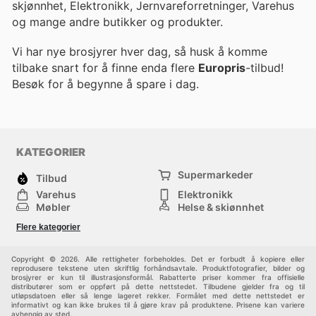
skjønnhet, Elektronikk, Jernvareforretninger, Varehus
og mange andre butikker og produkter.
Vi har nye brosjyrer hver dag, så husk å komme
tilbake snart for å finne enda flere
Europris
-tilbud!
Besøk
for å begynne å spare i dag.
KATEGORIER
Supermarkeder
Tilbud
Varehus
Elektronikk
Møbler
Helse & skjønnhet
Jernvareforretninger
Mote
Flere kategorier
Sport
Barn
Andre
Copyright © 2026. Alle rettigheter forbeholdes. Det er forbudt å kopiere eller
reprodusere tekstene uten skriftlig forhåndsavtale. Produktfotografier, bilder og
brosjyrer er kun til illustrasjonsformål. Rabatterte priser kommer fra offisielle
distributører som er oppført på dette nettstedet. Tilbudene gjelder fra og til
utløpsdatoen eller så lenge lageret rekker. Formålet med dette nettstedet er
informativt og kan ikke brukes til å gjøre krav på produktene. Prisene kan variere
avhengig av sted.