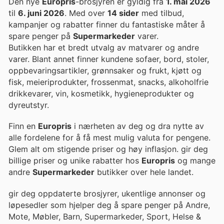
Den nye
Europris
-brosjyren er gyldig fra
1. mai 2026
til
6. juni 2026
. Med over
14 sider
med tilbud,
kampanjer og rabatter finner du fantastiske måter å
spare penger på
Supermarkeder
varer.
Butikken har et bredt utvalg av matvarer og andre
varer. Blant annet finner kundene sofaer, bord, stoler,
oppbevaringsartikler, grønnsaker og frukt, kjøtt og
fisk, meieriprodukter, frossenmat, snacks, alkoholfrie
drikkevarer, vin, kosmetikk, hygieneprodukter og
dyreutstyr.
Finn en
Europris
i nærheten av deg og dra nytte av
alle fordelene for å få mest mulig valuta for pengene.
Glem alt om stigende priser og høy inflasjon. gir deg
billige priser og unike rabatter hos
Europris
og mange
andre
Supermarkeder
butikker over hele landet.
gir deg oppdaterte brosjyrer, ukentlige annonser og
løpesedler som hjelper deg å spare penger på Andre,
Mote, Møbler, Barn, Supermarkeder, Sport, Helse &