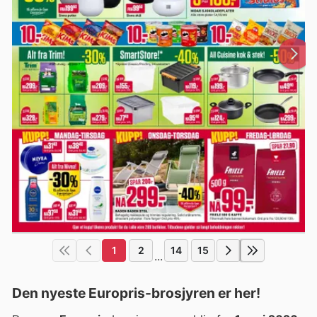
1
2
14
15
...
Den nyeste Europris-brosjyren er her!