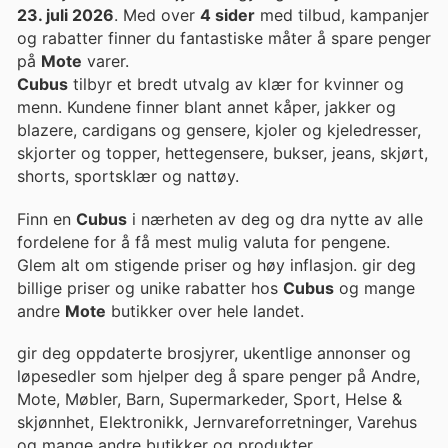
23. juli 2026
. Med over
4 sider
med tilbud, kampanjer
og rabatter finner du fantastiske måter å spare penger
på
Mote
varer.
Cubus
tilbyr et bredt utvalg av klær for kvinner og
menn. Kundene finner blant annet kåper, jakker og
blazere, cardigans og gensere, kjoler og kjeledresser,
skjorter og topper, hettegensere, bukser, jeans, skjørt,
shorts, sportsklær og nattøy.
Finn en
Cubus
i nærheten av deg og dra nytte av alle
fordelene for å få mest mulig valuta for pengene.
Glem alt om stigende priser og høy inflasjon. gir deg
billige priser og unike rabatter hos
Cubus
og mange
andre
Mote
butikker over hele landet.
gir deg oppdaterte brosjyrer, ukentlige annonser og
løpesedler som hjelper deg å spare penger på Andre,
Mote, Møbler, Barn, Supermarkeder, Sport, Helse &
skjønnhet, Elektronikk, Jernvareforretninger, Varehus
og mange andre butikker og produkter.