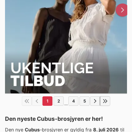
1
2
4
5
...
Den nyeste Cubus-brosjyren er her!
Den nye
Cubus
-brosjyren er gyldig fra
8. juli 2026
til