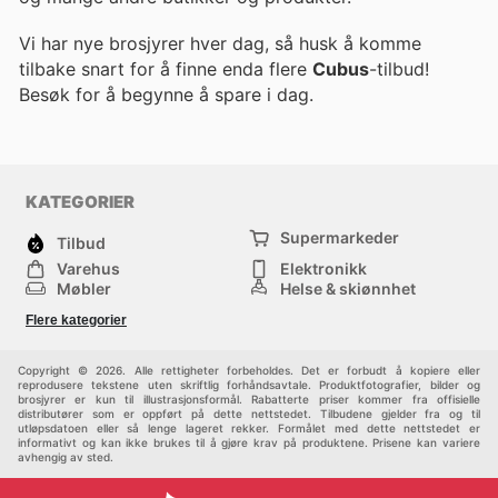
Vi har nye brosjyrer hver dag, så husk å komme
tilbake snart for å finne enda flere
Cubus
-tilbud!
Besøk
for å begynne å spare i dag.
KATEGORIER
Supermarkeder
Tilbud
Varehus
Elektronikk
Møbler
Helse & skjønnhet
Jernvareforretninger
Mote
Flere kategorier
Sport
Barn
Andre
Copyright © 2026. Alle rettigheter forbeholdes. Det er forbudt å kopiere eller
reprodusere tekstene uten skriftlig forhåndsavtale. Produktfotografier, bilder og
brosjyrer er kun til illustrasjonsformål. Rabatterte priser kommer fra offisielle
distributører som er oppført på dette nettstedet. Tilbudene gjelder fra og til
utløpsdatoen eller så lenge lageret rekker. Formålet med dette nettstedet er
informativt og kan ikke brukes til å gjøre krav på produktene. Prisene kan variere
avhengig av sted.