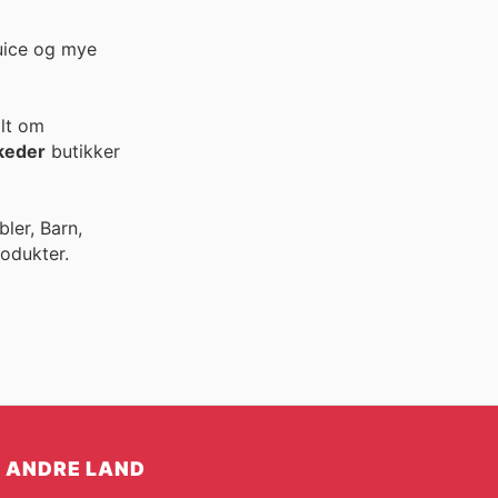
juice og mye
alt om
keder
butikker
ler, Barn,
odukter.
ANDRE LAND