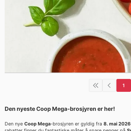
1
Den nyeste Coop Mega-brosjyren er her!
Den nye
Coop Mega
-brosjyren er gyldig fra
8. mai 2026
rabatter finner du fantastiske måter å spare penger på
S