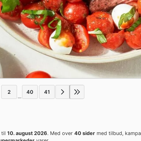
2
40
41
...
til
10. august 2026
. Med over
40 sider
med tilbud, kampa
upermarkeder
varer.