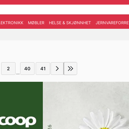
LEKTRONIKK
MØBLER
HELSE & SKJØNNHET
JERNVAREFORRE
2
40
41
...