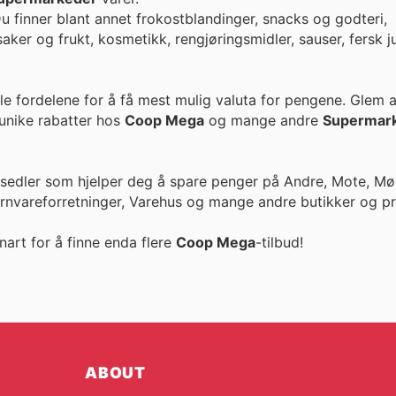
. Du finner blant annet frokostblandinger, snacks og godteri,
nsaker og frukt, kosmetikk, rengjøringsmidler, sauser, fersk 
le fordelene for å få mest mulig valuta for pengene. Glem 
llige priser og unike rabatter hos
Coop Mega
og mange andre
Supermar
esedler som hjelper deg å spare penger på Andre, Mote, Møb
ernvareforretninger, Varehus og mange andre butikker og pr
nart for å finne enda flere
Coop Mega
-tilbud!
ABOUT