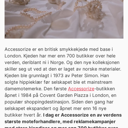
Accessorize er en britisk smykkekjede med base i
London. Kjeden har mer enn 700 butikker over hele
verden, deriblant ni i Norge. Og den nye kolleksjonen
skiller seg ut ved at den er laget av norske materialer.
Kjeden ble grunnlagt i 1973 av Peter Simon. Han
solgte hippieklær før selskapet ble et mainstream
damemotemerke. Den første
Accessorize
-butikken
åpnet i 1984 på Covent Garden Piazza i London, en
populær shoppingdestinasjon. Siden den gang har
selskapet ekspandert og åpnet mer enn 16 nye
butikker hvert år.
I dag er Accessorize en av verdens
største moteforhandlere, med reklamekampanjer
med store kjendiser og mer enn 700 butikker over