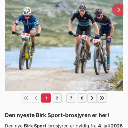
1
2
7
8
...
Den nyeste Birk Sport-brosjyren er her!
Den nye
Birk Sport
-brosjyren er gyldig fra
4. juli 2026