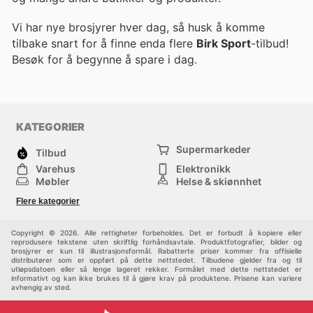
Vi har nye brosjyrer hver dag, så husk å komme
tilbake snart for å finne enda flere
Birk Sport
-tilbud!
Besøk
for å begynne å spare i dag.
KATEGORIER
Supermarkeder
Tilbud
Varehus
Elektronikk
Møbler
Helse & skjønnhet
Jernvareforretninger
Mote
Flere kategorier
Sport
Barn
Andre
Copyright © 2026. Alle rettigheter forbeholdes. Det er forbudt å kopiere eller
reprodusere tekstene uten skriftlig forhåndsavtale. Produktfotografier, bilder og
brosjyrer er kun til illustrasjonsformål. Rabatterte priser kommer fra offisielle
distributører som er oppført på dette nettstedet. Tilbudene gjelder fra og til
utløpsdatoen eller så lenge lageret rekker. Formålet med dette nettstedet er
informativt og kan ikke brukes til å gjøre krav på produktene. Prisene kan variere
avhengig av sted.