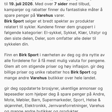
til
19. juli 2026
. Med over
7 sider
med tilbud,
kampanjer og rabatter finner du fantastiske måter å
spare penger på
Varehus
varer.
Birk Sport
selger et bredt spekter av produkter
relatert til sykler. Kundene finner dem gruppert i
følgende kategorier: El-sykkel, Sykkel, Klær, Utstyr og
den siste delen, Deler, som omfatter alle deler til
sykkelen din.
Finn en
Birk Sport
i nærheten av deg og dra nytte av
alle fordelene for å få mest mulig valuta for pengene.
Glem alt om stigende priser og høy inflasjon. gir deg
billige priser og unike rabatter hos
Birk Sport
og
mange andre
Varehus
butikker over hele landet.
gir deg oppdaterte brosjyrer, ukentlige annonser og
løpesedler som hjelper deg å spare penger på Andre,
Mote, Møbler, Barn, Supermarkeder, Sport, Helse &
skjønnhet, Elektronikk, Jernvareforretninger, Varehus
og mange andre butikker og produkter.