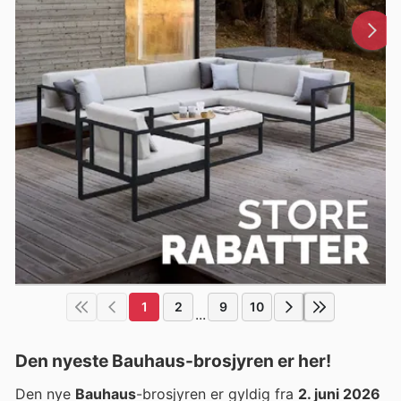
1
2
9
10
...
Den nyeste Bauhaus-brosjyren er her!
Den nye
Bauhaus
-brosjyren er gyldig fra
2. juni 2026