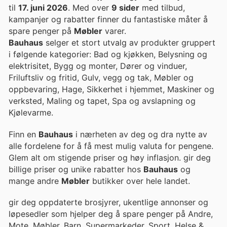
til
17. juni 2026
. Med over
9 sider
med tilbud,
kampanjer og rabatter finner du fantastiske måter å
spare penger på
Møbler
varer.
Bauhaus
selger et stort utvalg av produkter gruppert
i følgende kategorier: Bad og kjøkken, Belysning og
elektrisitet, Bygg og monter, Dører og vinduer,
Friluftsliv og fritid, Gulv, vegg og tak, Møbler og
oppbevaring, Hage, Sikkerhet i hjemmet, Maskiner og
verksted, Maling og tapet, Spa og avslapning og
Kjølevarme.
Finn en
Bauhaus
i nærheten av deg og dra nytte av
alle fordelene for å få mest mulig valuta for pengene.
Glem alt om stigende priser og høy inflasjon. gir deg
billige priser og unike rabatter hos
Bauhaus
og
mange andre
Møbler
butikker over hele landet.
gir deg oppdaterte brosjyrer, ukentlige annonser og
løpesedler som hjelper deg å spare penger på Andre,
Mote, Møbler, Barn, Supermarkeder, Sport, Helse &