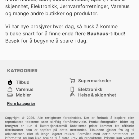
skjønnhet, Elektronikk, Jernvareforretninger, Varehus
og mange andre butikker og produkter.
Vi har nye brosjyrer hver dag, så husk å komme
tilbake snart for å finne enda flere
Bauhaus
-tilbud!
Besøk
for å begynne å spare i dag.
KATEGORIER
Supermarkeder
Tilbud
Varehus
Elektronikk
Møbler
Helse & skjønnhet
Jernvareforretninger
Mote
Flere kategorier
Sport
Barn
Andre
Copyright © 2026. Alle rettigheter forbeholdes. Det er forbudt å kopiere eller
reprodusere tekstene uten skriftlig forhåndsavtale. Produktfotografier, bilder og
brosjyrer er kun til illustrasjonsformål. Rabatterte priser kommer fra offisielle
distributører som er oppført på dette nettstedet. Tilbudene gjelder fra og til
utløpsdatoen eller så lenge lageret rekker. Formålet med dette nettstedet er
informativt og kan ikke brukes til å gjøre krav på produktene. Prisene kan variere